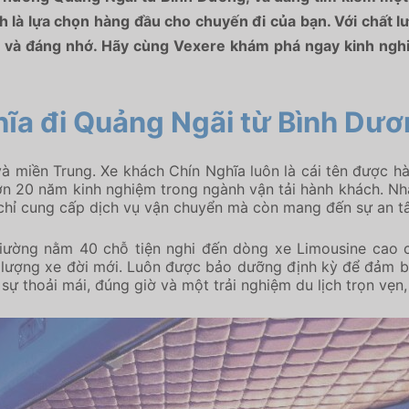
 là lựa chọn hàng đầu cho chuyến đi của bạn. Với chất 
 và đáng nhớ. Hãy cùng Vexere khám phá ngay kinh nghiệm
ghĩa đi Quảng Ngãi từ Bình Dư
miền Trung. Xe khách Chín Nghĩa luôn là cái tên được hàn
hơn 20 năm kinh nghiệm trong ngành vận tải hành khách. N
chỉ cung cấp dịch vụ vận chuyển mà còn mang đến sự an tâ
giường nằm 40 chỗ tiện nghi đến dòng xe Limousine cao
t lượng xe đời mới. Luôn được bảo dưỡng định kỳ để đảm bả
 thoải mái, đúng giờ và một trải nghiệm du lịch trọn vẹn, 