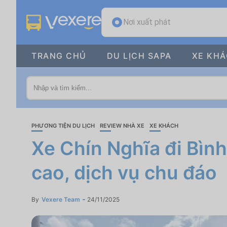
Nơi xuất phát
TRANG CHỦ
DU LỊCH SAPA
XE KH
PHƯƠNG TIỆN DU LỊCH
REVIEW NHÀ XE
XE KHÁCH
Xe Chín Nghĩa đi Bìn
cao, dịch vụ chu đáo
By
Vexere Team
24/11/2025