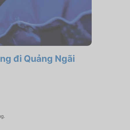
ơng đi Quảng Ngãi
ng.