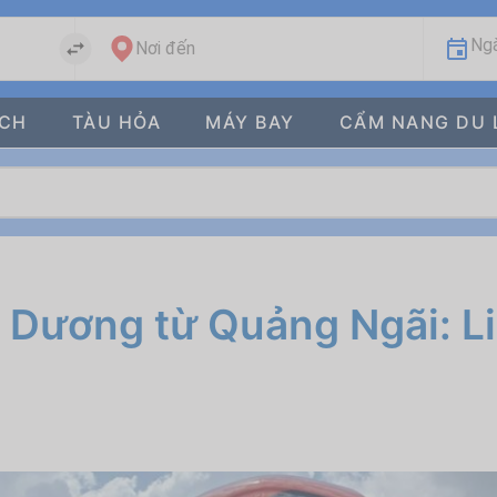
Ngà
Nơi đến
ÁCH
TÀU HỎA
MÁY BAY
CẨM NANG DU 
h Dương từ Quảng Ngãi: L