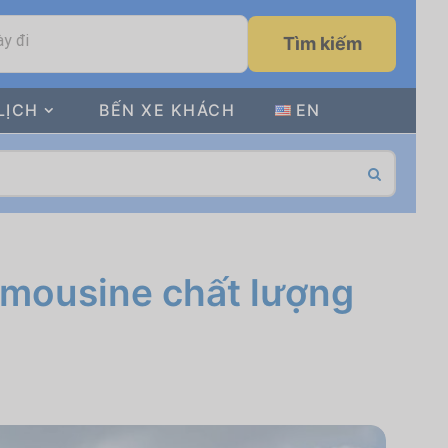
y đi
Tìm kiếm
LỊCH
BẾN XE KHÁCH
EN
imousine chất lượng