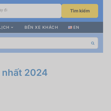
y đi
Tìm kiếm
LỊCH
BẾN XE KHÁCH
EN
t nhất 2024