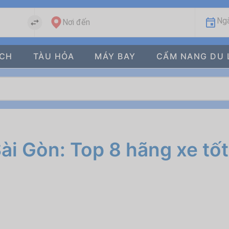
Ngà
Nơi đến
ÁCH
TÀU HỎA
MÁY BAY
CẨM NANG DU 
ài Gòn: Top 8 hãng xe tố