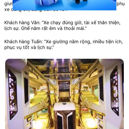
giường rộng thoải mái cực kì, xe chạy êm, tài xế phụ
xe cũng ok, đáng tiền bỏ ra”.
Khách hàng Vân: “Xe chạy đúng giờ, tài xế thân thiện,
lịch sự. Ghế nằm rất êm và thoải mái.”
Khách hàng Tuấn: “Xe giường nằm rộng, nhiều tiện ích,
phục vụ tốt và lịch sự.”