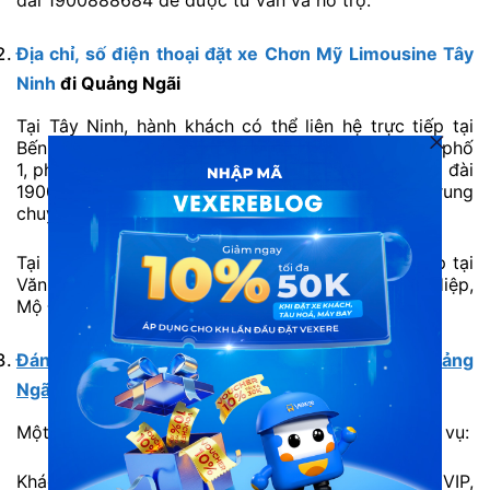
đài 1900888684 để được tư vấn và hỗ trợ.
Địa chỉ, số điện thoại đặt xe Chơn Mỹ Limousine Tây
Ninh
đi Quảng Ngãi
Tại Tây Ninh, hành khách có thể liên hệ trực tiếp tại
Bến xe Thị xã Tây Ninh, 136 Trưng Nữ Vương, khu phố
1, phường 2 – Tây Ninh – Tây Ninh hoặc gọi về tổng đài
1900888684 để được tư vấn và hỗ trợ. Xe hỗ trợ trung
chuyển trong phạm vi 10km.
Tại Quảng Ngãi, hành khách có thể liên hệ trực tiếp tại
Văn phòng Quảng Ngãi, Thôn Phước Sơn, xã Đức Hiệp,
Mộ Đức, Tỉnh Quảng Ngãi.
Đánh giá xe Chơn Mỹ Limousine Tây Ninh đi Quảng
Ngãi
Một số đánh giá từ khách hàng đã trải nghiệm dịch vụ:
Khách hàng Huyền: “Lần đầu trải nghiệm xe VIP,