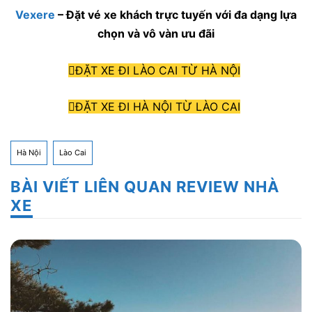
Vexere
– Đặt vé xe khách trực tuyến với đa dạng lựa
chọn và vô vàn ưu đãi
ĐẶT XE ĐI LÀO CAI TỪ HÀ NỘI
ĐẶT XE ĐI HÀ NỘI TỪ LÀO CAI
Hà Nội
Lào Cai
BÀI VIẾT LIÊN QUAN REVIEW NHÀ
XE