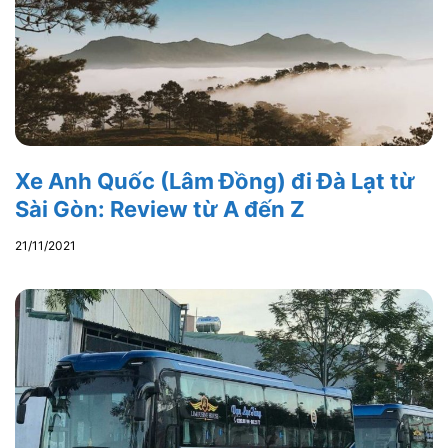
Xe Anh Quốc (Lâm Đồng) đi Đà Lạt từ
Sài Gòn: Review từ A đến Z
21/11/2021