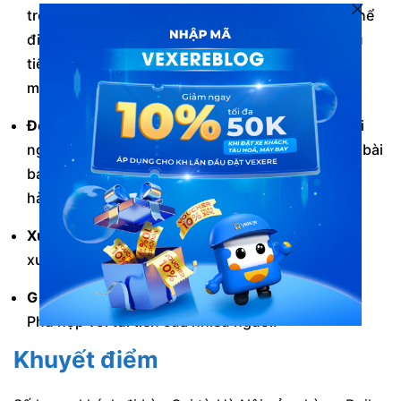
trọng, hiện đại. Ghế ngồi rộng rãi, thoải mái, có thể
điều chỉnh tùy ý. Nội thất xe được trang bị đầy đủ
tiện nghi như: wifi tốc độ cao, cổng sạc USB, tivi
màn hình LED,…
Đội ngũ nhân viên chuyên nghiệp, nhiệt tình:
Đội
ngũ nhân viên của Daily Limousine được đào tạo bài
bản, chuyên nghiệp, luôn sẵn sàng hỗ trợ khách
hàng trong suốt chuyến đi.
Xuất phát đúng giờ:
Xe của Daily Limousine luôn
xuất phát đúng giờ theo lịch trình đã công bố.
Giá cả hợp lý:
Giá vé của nhà xe tương đối hợp lý.
Phù hợp với túi tiền của nhiều người.
Khuyết điểm