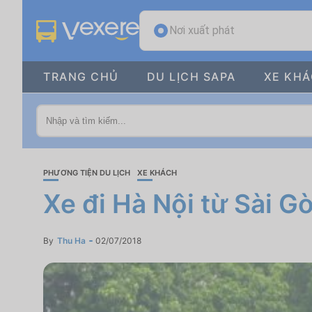
Nơi xuất phát
TRANG CHỦ
DU LỊCH SAPA
XE KH
PHƯƠNG TIỆN DU LỊCH
XE KHÁCH
Xe đi Hà Nội từ Sài G
By
Thu Ha
02/07/2018