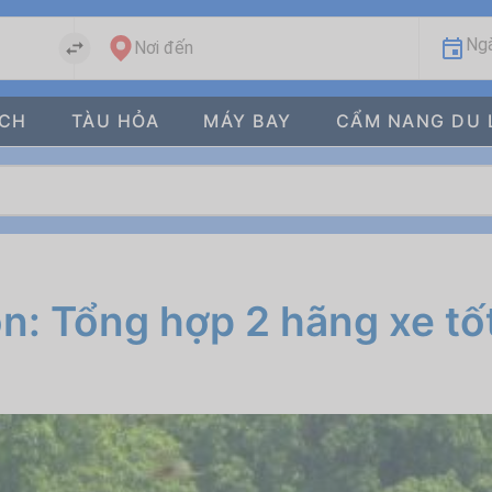
Ngà
Nơi đến
ÁCH
TÀU HỎA
MÁY BAY
CẨM NANG DU 
òn: Tổng hợp 2 hãng xe tố