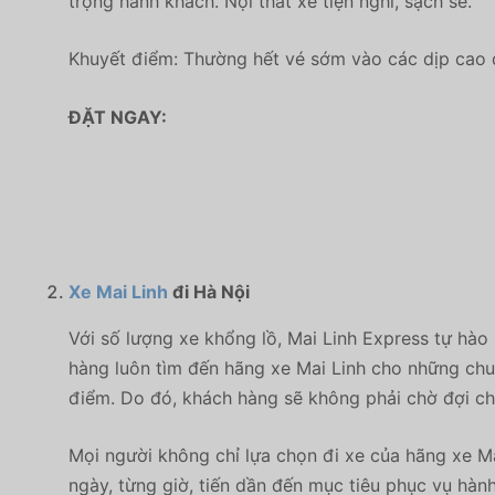
trọng hành khách. Nội thất xe tiện nghi, sạch sẽ.
Khuyết điểm: Thường hết vé sớm vào các dịp cao đ
ĐẶT NGAY:
Xe Mai Linh
đi Hà Nội
Với số lượng xe khổng lồ, Mai Linh Express tự hào
hàng luôn tìm đến hãng xe Mai Linh cho những chuy
điểm. Do đó, khách hàng sẽ không phải chờ đợi chu
Mọi người không chỉ lựa chọn đi xe của hãng xe Ma
ngày, từng giờ, tiến dần đến mục tiêu phục vụ hàn