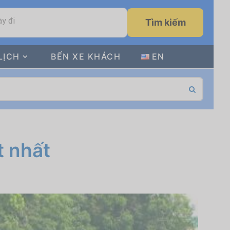
y đi
Tìm kiếm
LỊCH
BẾN XE KHÁCH
EN
t nhất