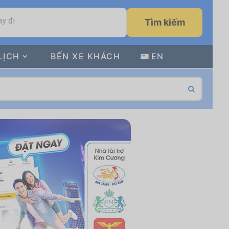
y đi
Tìm kiếm
LỊCH
BẾN XE KHÁCH
EN