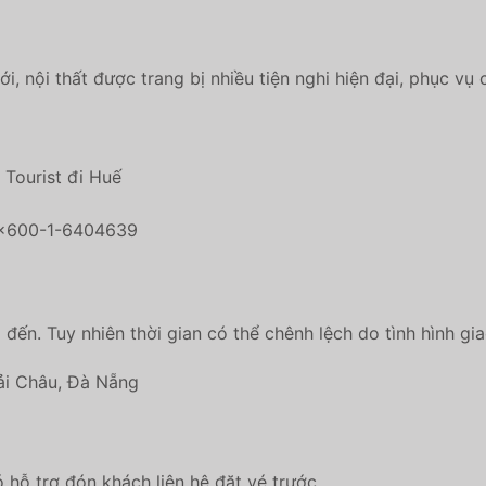
, nội thất được trang bị nhiều tiện nghi hiện đại, phục vụ
 Tourist đi Huế
đến. Tuy nhiên thời gian có thể chênh lệch do tình hình gi
ải Châu, Đà Nẵng
 hỗ trợ đón khách liên hệ đặt vé trước