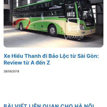
Xe Hiếu Thanh đi Bảo Lộc từ Sài Gòn:
Review từ A đến Z
28/06/2018
BÀI VIẾT LIÊN QUAN CHO HÀ NỘI,