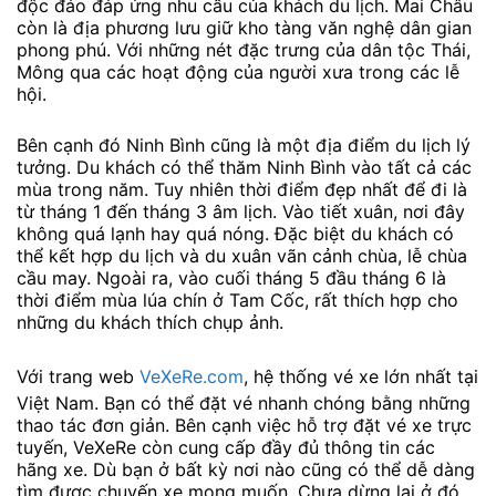
độc đáo đáp ứng nhu cầu của khách du lịch. Mai Châu
còn là địa phương lưu giữ kho tàng văn nghệ dân gian
phong phú. Với những nét đặc trưng của dân tộc Thái,
Mông qua các hoạt động của người xưa trong các lễ
hội.
Bên cạnh đó Ninh Bình cũng là một địa điểm du lịch lý
tưởng. Du khách có thể thăm Ninh Bình vào tất cả các
mùa trong năm. Tuy nhiên thời điểm đẹp nhất để đi là
từ tháng 1 đến tháng 3 âm lịch. Vào tiết xuân, nơi đây
không quá lạnh hay quá nóng. Đặc biệt du khách có
thể kết hợp du lịch và du xuân vãn cảnh chùa, lễ chùa
cầu may. Ngoài ra, vào cuối tháng 5 đầu tháng 6 là
thời điểm mùa lúa chín ở Tam Cốc, rất thích hợp cho
những du khách thích chụp ảnh.
Với trang web
VeXeRe.com
, hệ thống vé xe lớn nhất tại
Việt Nam. Bạn có thể đặt vé nhanh chóng bằng những
thao tác đơn giản. Bên cạnh việc hỗ trợ đặt vé xe trực
tuyến, VeXeRe còn cung cấp đầy đủ thông tin các
hãng xe. Dù bạn ở bất kỳ nơi nào cũng có thể dễ dàng
tìm được chuyến xe mong muốn. Chưa dừng lại ở đó,