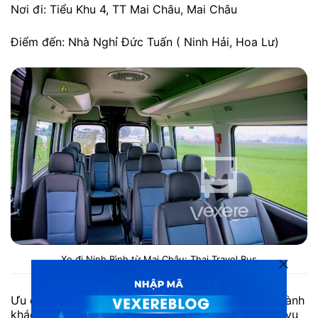
Nơi đi: Tiểu Khu 4, TT Mai Châu, Mai Châu
Điểm đến: Nhà Nghỉ Đức Tuấn ( Ninh Hải, Hoa Lư)
Xe đi Ninh Bình từ Mai Châu: Thai Travel Bus
Ưu điểm: Thai Travel Bus kỳ vọng sẽ đem tới cho hành
khách những trải nghiệm tốt nhất khi sử dụng dịch vụ