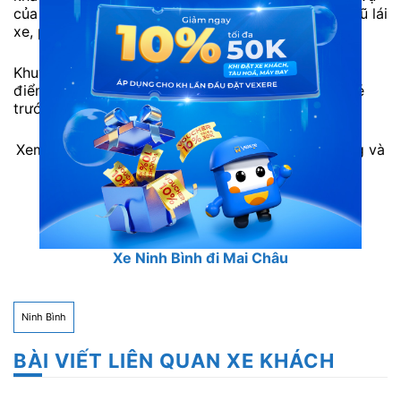
của mình. Không những thế, hàng xe có một đội ngũ lái
xe, phụ xe chuyên nghiệp và nhiều kinh nghiệm.
Khuyết điểm: Thường hết vé sớm vào các dịp cao
điểm hoặc cuối tuần. Hành khách nên liên hệ đặt vé
trước qua tổng đài 1900888684.
Xem thêm thông tin các hãng xe cùng tuyến đường và
đặt vé với giá thấp nhất tại VeXeRe.com
Xe Mai Châu đi Ninh Bình
Xe Ninh Bình đi Mai Châu
Ninh Bình
BÀI VIẾT LIÊN QUAN XE KHÁCH