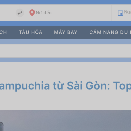
Ngà
Nơi đến
ÁCH
TÀU HỎA
MÁY BAY
CẨM NANG DU 
mpuchia từ Sài Gòn: Top 