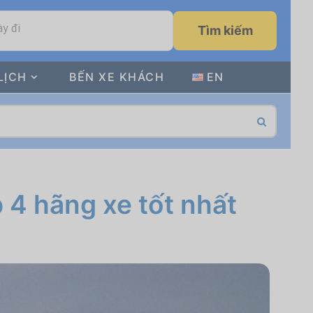
y đi
Tìm kiếm
LỊCH
BẾN XE KHÁCH
EN
4 hãng xe tốt nhất