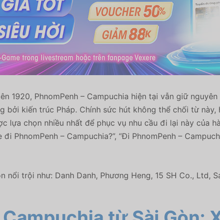
ên 1920, PhnomPenh – Campuchia hiện tại vẫn giữ nguyên s
g bởi kiến trúc Pháp. Chính sức hút không thể chối từ nà
ợc lựa chọn nhiều nhất để phục vụ nhu cầu đi lại này của
đi PhnomPenh – Campuchia?”, “Đi PhnomPenh – Campuchia b
 nổi trội như: Danh Danh, Phương Heng, 15 SH Co., Ltd, 
– Campuchia từ Sài Gòn:
X