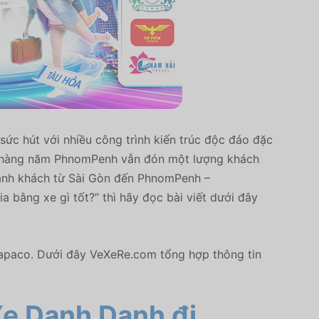
ức hút với nhiều công trình kiến trúc độc đáo đặc
y, hàng năm PhnomPenh vẫn đón một lượng khách
 hành khách từ Sài Gòn đến PhnomPenh –
ằng xe gì tốt?” thì hãy đọc bài viết dưới đây
Sapaco. Dưới đây VeXeRe.com tổng hợp thông tin
e Danh Danh đi