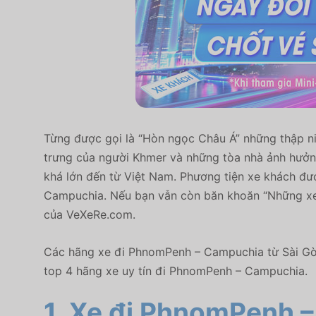
Từng được gọi là “Hòn ngọc Châu Á” những thập ni
trưng của người Khmer và những tòa nhà ảnh hưởn
khá lớn đến từ Việt Nam. Phương tiện xe khách đư
Campuchia. Nếu bạn vẫn còn băn khoăn “Những xe 
của VeXeRe.com.
Các hãng xe đi PhnomPenh – Campuchia từ Sài Gòn
top 4 hãng xe uy tín đi PhnomPenh – Campuchia.
1. Xe đi PhnomPenh 