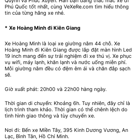
Quỳnh và Phúc Xuyên. Hẳn bạn đang thắc mắc xe đi
Phú Quốc tốt nhất, cùng VeXeRe.com tìm hiểu thông
tin của từng hãng xe nhé.
*
Xe Hoàng Minh đi Kiên Giang
Xe Hoàng Minh là loại xe giường nằm 44 chỗ. Xe
Hoàng Minh đi Kiên Giang được lắp đặt màn hình Led
19 inch mang đến sự trải nghiệm đi xe thú vị. Xe phục
vụ wifi, máy lạnh, khăn lạnh và nước uống miễn phí.
Mỗi giường nằm đều có đệm êm ái và chăn đắp sạch
sẽ.
Giờ xuất phát: 20h00 và 22h00 hàng ngày.
Thời gian di chuyển: Khoảng 6h. Tuy nhiên, đây chỉ là
lịch trình tham khảo. Thời gian có thể chênh lệch do
tình hình giao thông và tùy chuyến xe.
Nơi đi: Bến xe Miền Tây, 395 Kinh Dương Vương, An
Lạc, Bình Tân, Hồ Chí Minh.