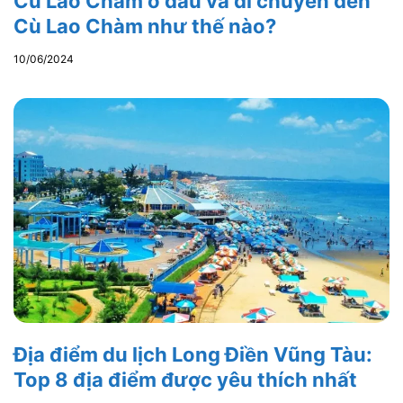
Cù Lao Chàm ở đâu và di chuyển đến
Cù Lao Chàm như thế nào?
10/06/2024
Địa điểm du lịch Long Điền Vũng Tàu:
Top 8 địa điểm được yêu thích nhất