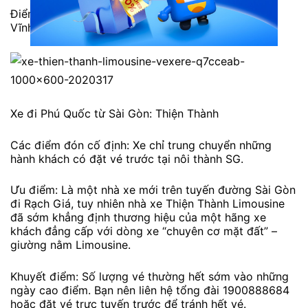
Điểm đến: Lô 9 (26-33) Khu Dân cư Bến xe Tỉnh, P.
Vĩnh Hòa Hiệp, Rạch Sỏi
Xe đi Phú Quốc từ Sài Gòn: Thiện Thành
Các điểm đón cố định: Xe chỉ trung chuyển những
hành khách có đặt vé trước tại nôi thành SG.
Ưu điểm: Là một nhà xe mới trên tuyến đường Sài Gòn
đi Rạch Giá, tuy nhiên nhà xe Thiện Thành Limousine
đã sớm khẳng định thương hiệu của một hãng xe
khách đẳng cấp với dòng xe “chuyên cơ mặt đất” –
giường nằm Limousine.
Khuyết điểm: Số lượng vé thường hết sớm vào những
ngày cao điểm. Bạn nên liên hệ tổng đài 1900888684
hoặc đặt vé trực tuyến trước để tránh hết vé.