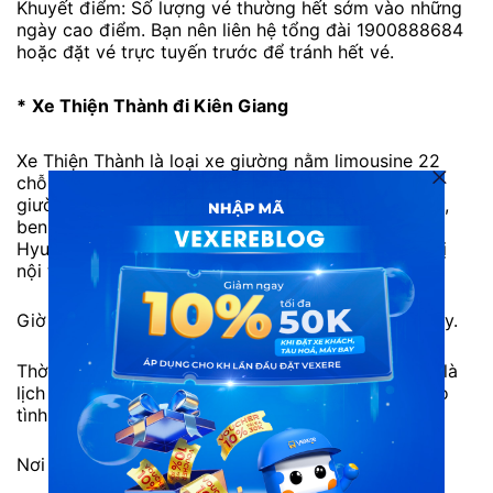
Khuyết điểm: Số lượng vé thường hết sớm vào những
ngày cao điểm. Bạn nên liên hệ tổng đài 1900888684
hoặc đặt vé trực tuyến trước để tránh hết vé.
*
Xe Thiện Thành đi Kiên Giang
Xe Thiện Thành là loại xe giường nằm limousine 22
chỗ. được thiết kế trong nền xe giường nằm 40
giường. Với toàn bộ linh kiện, khung gầm, máy móc,
ben chasiss được nhập khẩu đồng bộ trực tiếp từ
Hyundai Motor Hàn Quốc. Kết hợp với trang thiết bị
nội thất cao cấp được nhập.
Giờ xuất phát: 9h, 11h30, 13h, 22h và 23h hàng ngày.
Thời gian di chuyển: Khoảng 6h. Tuy nhiên, đây chỉ là
lịch trình tham khảo. Thời gian có thể chênh lệch do
tình hình giao thông và tùy chuyến xe.
Nơi đi: 62 Tân Thành, P. Tân Thành, Q. Tân Phú.