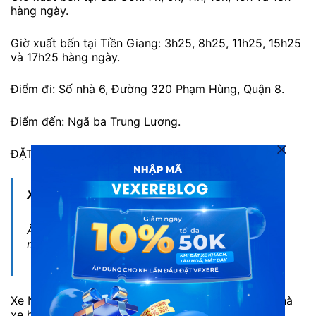
hàng ngày.
Giờ xuất bến tại Tiền Giang: 3h25, 8h25, 11h25, 15h25
và 17h25 hàng ngày.
Điểm đi: Số nhà 6, Đường 320 Phạm Hùng, Quận 8.
Điểm đến: Ngã ba Trung Lương.
ĐẶT XE KIM ANH NGAY
Xem thêm:
Ăn gì ở Tiền Giang? Top 5 đặc sản đậm chất
miền Tây ở Tiền Giang
Xe Ngọc Ánh (Sài Gòn) cũng là một trong những nhà
xe hàng đầu cung cấp dịch vụ vận tải trên tuyến