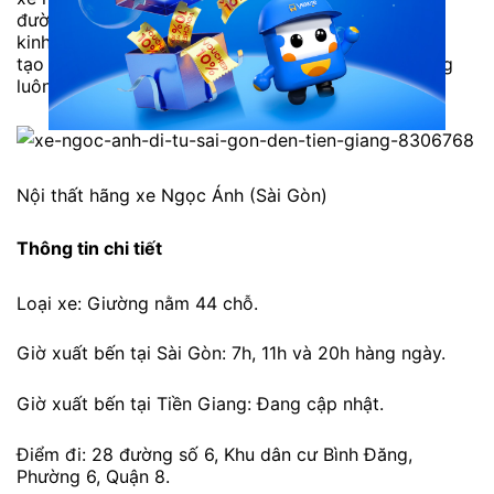
đường từ Sài Gòn đến Tiền Giang và ngược lại. Với
kinh nghiệm và đội ngũ nhân viên lịch sự, được đào
tạo chuyên nghiệp, hãng xe Ngọc Ánh đi Tiền Giang
luôn thu hút được nhiều hành khách.
Nội thất hãng xe Ngọc Ánh (Sài Gòn)
Thông tin chi tiết
Loại xe: Giường nằm 44 chỗ.
Giờ xuất bến tại Sài Gòn: 7h, 11h và 20h hàng ngày.
Giờ xuất bến tại Tiền Giang: Đang cập nhật.
Điểm đi: 28 đường số 6, Khu dân cư Bình Đăng,
Phường 6, Quận 8.