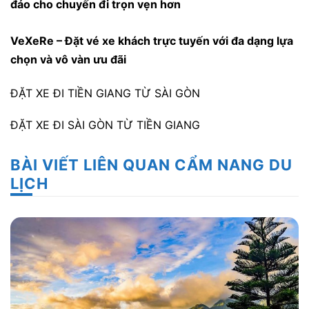
đáo cho chuyến đi trọn vẹn hơn
VeXeRe
– Đặt vé xe khách trực tuyến với đa dạng lựa
chọn và vô vàn ưu đãi
ĐẶT XE ĐI TIỀN GIANG TỪ SÀI GÒN
ĐẶT XE ĐI SÀI GÒN TỪ TIỀN GIANG
BÀI VIẾT LIÊN QUAN CẨM NANG DU
LỊCH