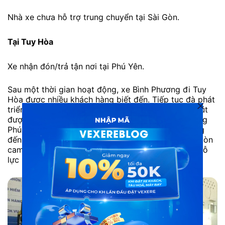
Nhà xe chưa hỗ trợ trung chuyển tại Sài Gòn.
Tại Tuy Hòa
Xe nhận đón/trả tận nơi tại Phú Yên.
Sau một thời gian hoạt động, xe Bình Phương đi Tuy
Hòa được nhiều khách hàng biết đến. Tiếp tục đà phát
triển, hãng xe đã nâng cấp và cải tiến dàn xe thu hút
được sự quan tâm của khách hàng trên tuyến đường
Phú Yên – Sài Gòn. Xe Bình Phương không chỉ mang
đến cho hành khách những chuyến xe an toàn mà còn
cam kết xuất bến đúng giờ. Và quan trọng là luôn nỗ
lực nâng cao chất lượng dịch vụ.