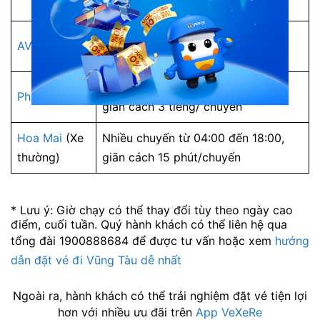
giãn cách 30 phút/chuyến
Nhiều chuyến từ 00:00 đến 22:50,
AVIGO
giãn cách 1 tiếng/chuyến
Nhiều chuyến từ 06:00 đến 19:00,
Phong Phú
giãn cách 3 tiếng/ chuyến
Hoa Mai
(Xe
Nhiều chuyến từ 04:00 đến 18:00,
thường)
giãn cách 15 phút/chuyến
* Lưu ý: Giờ chạy có thể thay đổi tùy theo ngày cao
điểm, cuối tuần. Quý hành khách có thể liên hệ qua
tổng đài 1900888684 để được tư vấn hoặc xem
hướng
dẫn đặt vé đi Vũng Tàu dễ nhất
Ngoài ra, hành khách có thể trải nghiệm đặt vé tiện lợi
hơn với nhiều ưu đãi trên
App VeXeRe