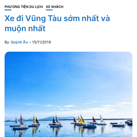
PHƯƠNG TIỆN DU LỊCH
XE KHÁCH
Xe đi Vũng Tàu sớm nhất và
muộn nhất
By
Quỳnh Âu
15/11/2019