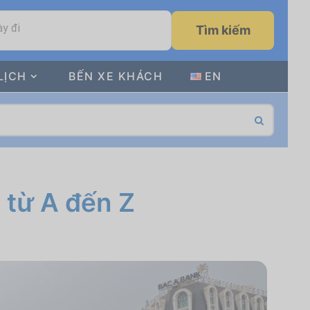
y đi
Tìm kiếm
LỊCH
BẾN XE KHÁCH
EN
 từ A đến Z