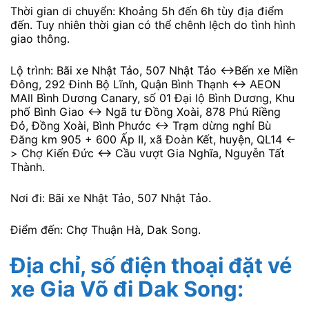
Thời gian di chuyển: Khoảng 5h đến 6h tùy địa điểm
đến. Tuy nhiên thời gian có thể chênh lệch do tình hình
giao thông.
Lộ trình: Bãi xe Nhật Tảo, 507 Nhật Tảo <->Bến xe Miền
Đông, 292 Đinh Bộ Lĩnh, Quận Bình Thạnh <-> AEON
MAll Bình Dương Canary, số 01 Đại lộ Bình Dương, Khu
phố Bình Giao <-> Ngã tư Đồng Xoài, 878 Phú Riềng
Đỏ, Đồng Xoài, Bình Phước <-> Trạm dừng nghỉ Bù
Đăng km 905 + 600 Ấp II, xã Đoàn Kết, huyện, QL14 <-
> Chợ Kiến Đức <-> Cầu vượt Gia Nghĩa, Nguyễn Tất
Thành.
Nơi đi: Bãi xe Nhật Tảo, 507 Nhật Tảo.
Điểm đến: Chợ Thuận Hà, Dak Song.
Địa chỉ, số điện thoại đặt vé
xe Gia Võ đi Dak Song: