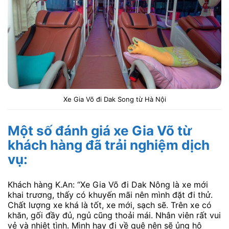
Xe Gia Võ đi Dak Song từ Hà Nội
Một số
đánh giá xe Gia Võ
từ
khách hàng đã trải nghiệm dịch
vụ:
Khách hàng K.An: “Xe Gia Võ đi Dak Nông là xe mới
khai trương, thấy có khuyến mãi nên mình đặt đi thử.
Chất lượng xe khá là tốt, xe mới, sạch sẽ. Trên xe có
khăn, gối đầy đủ, ngủ cũng thoải mái. Nhân viên rất vui
vẻ và nhiệt tình. Mình hay đi về quê nên sẽ ủng hộ