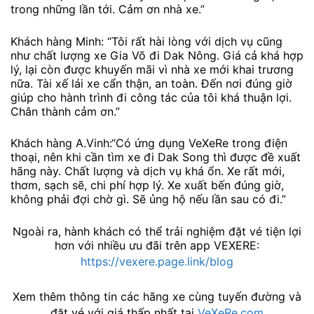
trong những lần tới. Cảm ơn nhà xe.”
Khách hàng Minh: “Tôi rất hài lòng với dịch vụ cũng
như chất lượng xe Gia Võ đi Dak Nông. Giá cả khá hợp
lý, lại còn được khuyến mãi vì nhà xe mới khai trương
nữa. Tài xế lái xe cẩn thận, an toàn. Đến nơi đúng giờ
giúp cho hành trình đi công tác của tôi khá thuận lợi.
Chân thành cảm ơn.”
Khách hàng A.Vinh:“Có ứng dụng VeXeRe trong điện
thoại, nên khi cần tìm xe đi Dak Song thì được đề xuất
hãng này. Chất lượng và dịch vụ khá ổn. Xe rất mới,
thơm, sạch sẽ, chi phí hợp lý. Xe xuất bến đúng giờ,
không phải đợi chờ gì. Sẽ ủng hộ nếu lần sau có đi.”
Ngoài ra, hành khách có thể trải nghiệm đặt vé tiện lợi
hơn với nhiều ưu đãi trên app VEXERE:
https://vexere.page.link/blog
Xem thêm thông tin các hãng xe cùng tuyến đường và
đặt vé với giá thấp nhất tại
VeXeRe.com