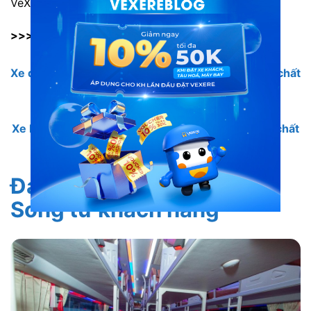
VeXeRe.
>>> Xem thêm:
Xe đi Đăk Nông từ Sài Gòn: tổng hợp các hãng xe chất
lượng
Xe limousine đi Dak Nông: tổng hợp các hãng xe chất
lượng
Đánh giá xe Gia Võ đi Dak
Song từ khách hàng