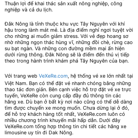
Thuận lợi để khai thác sản xuất nông nghiệp, công
nghiệp và cả du lịch.
Đắk Nông là tỉnh thuộc khu vực Tây Nguyên với khí
hậu trong lành mát mẻ. Là địa điểm nghỉ ngơi tuyệt vời
cho những ai muốn giảm stress. Với vẻ đẹp hoang sơ
nhờ những ngọn thác hùng vĩ, những đồi chè, rừng cao
su bạt ngàn. Và những con đường mềm mại ẩn hiện
dưới rừng thông. Đắk Nông sẽ là điểm đến thú vị tiếp
theo trong hành trình khám phá Tây Nguyên của bạn.
Với trang web
VeXeRe.com
, hệ thống vé xe lớn nhất tại
Việt Nam. Bạn có thể đặt vé nhanh chóng bằng những
thao tác đơn giản. Bên cạnh việc hỗ trợ đặt vé xe trực
tuyến, VeXeRe còn cung cấp đầy đủ thông tin các
hãng xe. Dù bạn ở bất kỳ nơi nào cũng có thể dễ dàng
tìm được chuyến xe mong muốn. Chưa dừng lại ở đó,
để hỗ trợ khách hàng tốt nhất, VeXeRe.com luôn có
nhiều chương trình khuyến mãi hấp dẫn. Dưới đây
VeXeRe.com tổng hợp thông tin chi tiết các hãng xe
limousine uy tín đi Dak Nông.