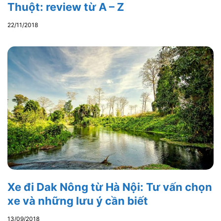
Thuột: review từ A – Z
22/11/2018
Xe đi Dak Nông từ Hà Nội: Tư vấn chọn
xe và những lưu ý cần biết
13/09/2018