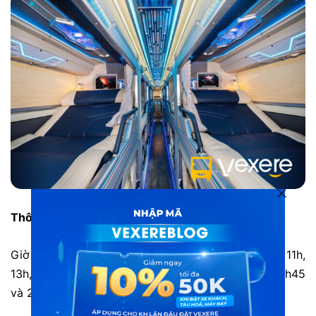
Thông tin chi tiết
Giờ xuất bến tại Sài Gòn: 0h30, 5h30, 6h05, 8h, 11h,
13h, 22h30, 22h35, 23h, 23h05, 23h30, 23h35, 23h45
và 23h50 hàng ngày.