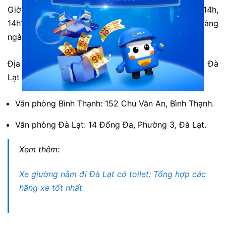
Giờ xuất bến tại Đà Lạt: 9h, 11h, 12h, 13h, 13h15, 14h,
14h15, 15h, 15h15, 22h, 22h05, 23h và 23h05 hàng
ngày.
Địa chỉ/điểm đón trả khách của xe giường đôi đi Đà
Lạt từ Sài Gòn Long Vân Limousine:
Văn phòng Bình Thạnh: 152 Chu Văn An, Bình Thạnh.
Văn phòng Đà Lạt: 14 Đống Đa, Phường 3, Đà Lạt.
Xem thêm:
Xe giường nằm đi Đà Lạt có toilet: Tổng hợp các
hãng xe tốt nhất