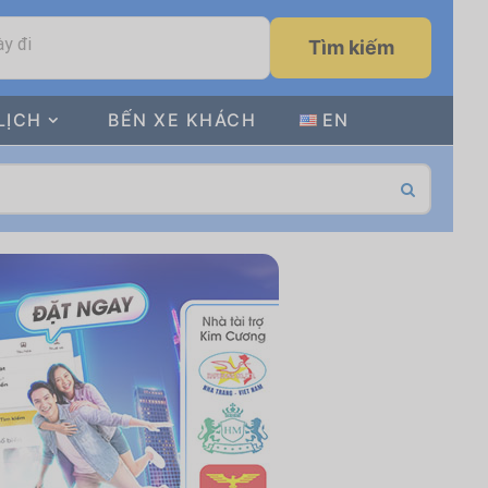
y đi
Tìm kiếm
LỊCH
BẾN XE KHÁCH
EN