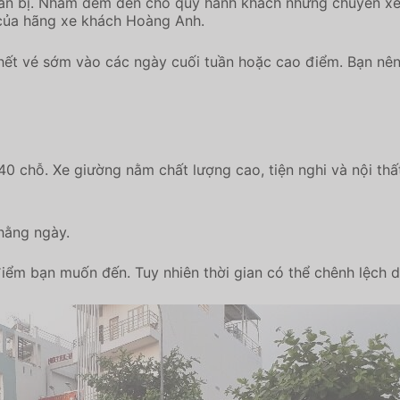
n bị. Nhằm đem đến cho quý hành khách những chuyến xe vớ
tiên của hãng xe khách Hoàng Anh.
ết vé sớm vào các ngày cuối tuần hoặc cao điểm. Bạn nên
40 chỗ. Xe giường nằm chất lượng cao, tiện nghi và nội thất
hằng ngày.
iểm bạn muốn đến. Tuy nhiên thời gian có thể chênh lệch do