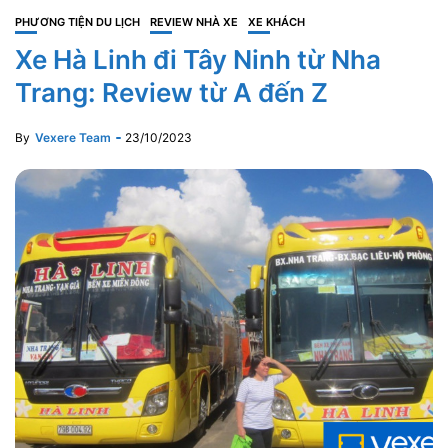
PHƯƠNG TIỆN DU LỊCH
REVIEW NHÀ XE
XE KHÁCH
Xe Hà Linh đi Tây Ninh từ Nha
Trang: Review từ A đến Z
By
Vexere Team
23/10/2023