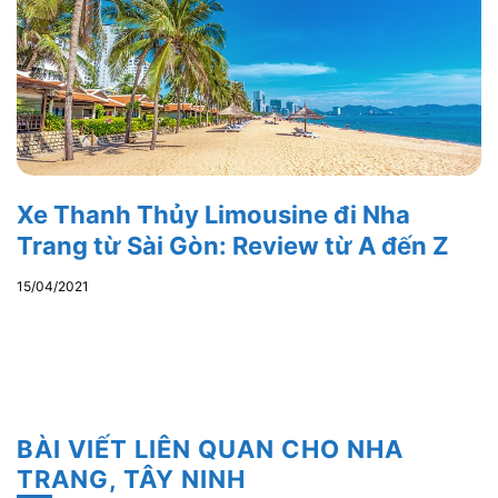
Xe Thanh Thủy Limousine đi Nha
Trang từ Sài Gòn: Review từ A đến Z
15/04/2021
BÀI VIẾT LIÊN QUAN CHO NHA
TRANG, TÂY NINH