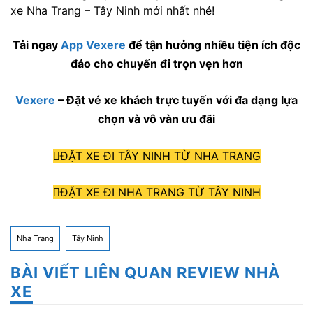
xe Nha Trang – Tây Ninh mới nhất nhé!
Tải ngay
App Vexere
để tận hưởng nhiều tiện ích độc
đáo cho chuyến đi trọn vẹn hơn
Vexere
– Đặt vé xe khách trực tuyến với đa dạng lựa
chọn và vô vàn ưu đãi
ĐẶT XE ĐI TÂY NINH TỪ NHA TRANG
ĐẶT XE ĐI NHA TRANG TỪ TÂY NINH
Nha Trang
Tây Ninh
BÀI VIẾT LIÊN QUAN REVIEW NHÀ
XE