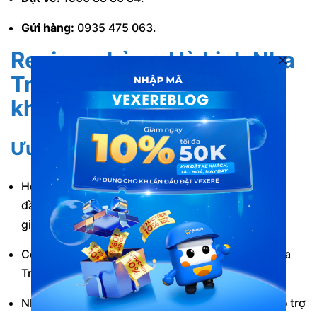
Gửi hàng:
0935 475 063.
Review nhà xe Hà Linh Nha
Trang đến Tây Ninh từ
khách hàng
Ưu điểm
Hệ thống xe mới, sạch sẽ, hiện đại. Được trang bị
đầy đủ các tiện ích phục vụ nhu cầu nghỉ ngơi và
giải trí.
Có hỗ trợ đón/trả dọc đường tại nhiều điểm ở Nha
Trang, Sài Gòn và Tây Ninh.
Nhân viên phòng vé thân thiện, luôn sẵn sàng hỗ trợ