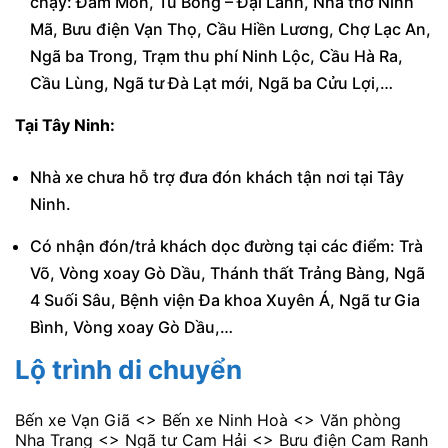
chạy: Đầm Môn, Tu Bông – Đại Lãnh, Nhà thờ Ninh
Mã, Bưu điện Vạn Thọ, Cầu Hiền Lương, Chợ Lạc An,
Ngã ba Trong, Trạm thu phí Ninh Lộc, Cầu Hà Ra,
Cầu Lùng, Ngã tư Đà Lạt mới, Ngã ba Cửu Lợi,…
Tại Tây Ninh:
Nhà xe chưa hỗ trợ đưa đón khách tận nơi tại Tây
Ninh.
Có nhận đón/trả khách dọc đường tại các điểm: Trà
Võ, Vòng xoay Gò Dầu, Thánh thất Trảng Bàng, Ngã
4 Suối Sâu, Bệnh viện Đa khoa Xuyên Á, Ngã tư Gia
Bình, Vòng xoay Gò Dầu,…
Lộ trình di chuyển
Bến xe Vạn Giã <> Bến xe Ninh Hoà <> Văn phòng
Nha Trang <> Ngã tư Cam Hải <> Bưu điện Cam Ranh