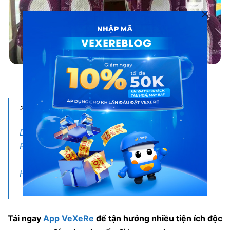
Nội thất hãng xe Hải Nguyên
> Xem thêm:
Du lịch Hải Phòng: Top các điểm đến tại Hải
Phòng hot nhất hiện nay
Hà Nội đi Hải Phòng bao nhiêu km?
Tải ngay
App VeXeRe
để tận hưởng nhiều tiện ích độc