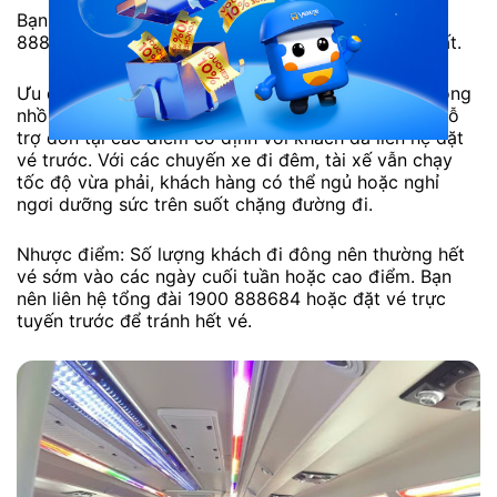
Bạn có thể liên hệ tổng đài 1900 888684 – 1900
888843 để được nhân viên hỗ trợ đặt vé nhanh nhất.
Ưu điểm: Đội ngũ tài xế tận tâm, lái xe an toàn, không
nhồi nhét khách, không bắt khách dọc đường, chỉ hỗ
trợ đón tại các điểm cố định với khách đã liên hệ đặt
vé trước. Với các chuyến xe đi đêm, tài xế vẫn chạy
tốc độ vừa phải, khách hàng có thể ngủ hoặc nghỉ
ngơi dưỡng sức trên suốt chặng đường đi.
Nhược điểm: Số lượng khách đi đông nên thường hết
vé sớm vào các ngày cuối tuần hoặc cao điểm. Bạn
nên liên hệ tổng đài 1900 888684 hoặc đặt vé trực
tuyến trước để tránh hết vé.