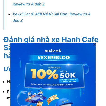
Review từ A đến Z
Xe G5Car đi Mũi Né từ Sài Gòn: Review từ A
đến Z
Đánh giá nhà xe Hạnh Cafe
Sài Gòn Mũi Né từ khách
hàng
Ưu điểm
Nhà xe xuất bến khá nhiều khung giờ trong ngày.
Phục vụ nhiều dòng xe khác nhau, đáp ứng được
mọi nhu cầu của khách hàng.