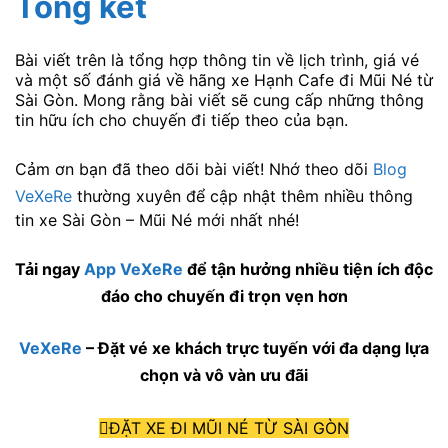
Tổng kết
Bài viết trên là tổng hợp thông tin về lịch trình, giá vé
và một số đánh giá về hãng xe Hạnh Cafe đi Mũi Né từ
Sài Gòn. Mong rằng bài viết sẽ cung cấp những thông
tin hữu ích cho chuyến đi tiếp theo của bạn.
Cảm ơn bạn đã theo dõi bài viết! Nhớ theo dõi
Blog
VeXeRe
thường xuyên để cập nhật thêm nhiều thông
tin xe Sài Gòn – Mũi Né mới nhất nhé!
Tải ngay
App VeXeRe
để tận hưởng nhiều tiện ích độc
đáo cho chuyến đi trọn vẹn hơn
VeXeRe
– Đặt vé xe khách trực tuyến với đa dạng lựa
chọn và vô vàn ưu đãi
ĐẶT XE ĐI MŨI NÉ TỪ SÀI GÒN