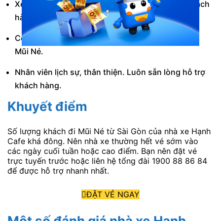
Xe đời mới, động cơ vận hành mượt mà. Giúp khách
hàng nghỉ ngơi thoải mái nhất.
Có hỗ trợ trung chuyển khách hàng tại trung tâm
Mũi Né.
Nhân viên lịch sự, thân thiện. Luôn sẵn lòng hỗ trợ
khách hàng.
Khuyết điểm
Số lượng khách đi Mũi Né từ Sài Gòn của nhà xe Hạnh
Cafe khá đông. Nên nhà xe thường hết vé sớm vào
các ngày cuối tuần hoặc cao điểm. Bạn nên đặt vé
trực tuyến trước hoặc liên hệ tổng đài 1900 88 86 84
để được hỗ trợ nhanh nhất.
ĐẶT VÉ NGAY
Một số đánh giá nhà xe Hạnh