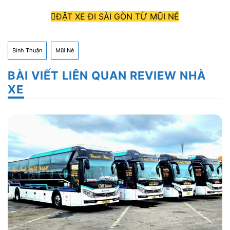
ĐẶT XE ĐI SÀI GÒN TỪ MŨI NÉ
Bình Thuận
Mũi Né
BÀI VIẾT LIÊN QUAN REVIEW NHÀ
XE