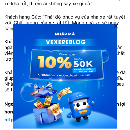
xe khá tốt, đi êm ái không say xe gì cả.”
Khách hàng Cúc: “Thái độ phục vụ của nhà xe rất tuyệt
vời. Chất lượng của xe rất tốt. Mong nhà xe sẽ ngày
càng thành công hơn.”
Khách hàng Hằng: “Xe Hava Sapa có chuyến hằng
ngày. Tiện cho tôi sắp xếp thời gian, dễ mua vé. Nhân
viên thân thiện, thái độ đúng mực. Xe khá sạch và chất
lượng siêu đỉnh. Nói chung mọi thứ tốt.”
Khách hàng B. Mạnh: “Cảm ơn Hava Sapa và Vexere đã
giúp mình có chuyến công tác Sapa vui vẻ và ý nghĩa.
Nhà xe rất đúng giờ , tài xế vui tính, nhiệt tình. Lần sau
sẽ tiếp tục ủng hộ Hava Sapa.”
Ngoài ra, hành khách có thể trải nghiệm đặt vé tiện lợi
hơn với nhiều ưu đãi trên app VEXERE:
https://vexere.page.link/blog