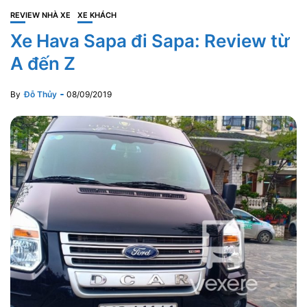
REVIEW NHÀ XE
XE KHÁCH
Xe Hava Sapa đi Sapa: Review từ
A đến Z
By
Đỗ Thủy
08/09/2019