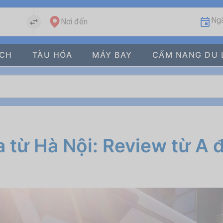
Ngà
Nơi đến
ÁCH
TÀU HỎA
MÁY BAY
CẨM NANG DU 
 từ Hà Nội: Review từ A 