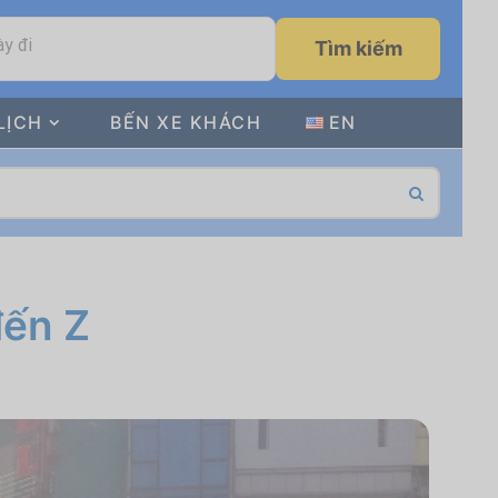
y đi
Tìm kiếm
LỊCH
BẾN XE KHÁCH
EN
đến Z