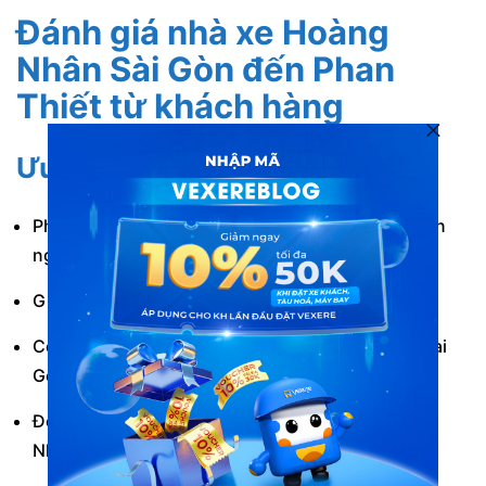
Đánh giá nhà xe Hoàng
Nhân Sài Gòn đến Phan
Thiết từ khách hàng
Ưu điểm
Phục vụ dòng xe giường nằm hiện đại, đầy đủ tiện
nghi với mực giá hợp lý.
Giờ xuất bến linh hoạt mỗi ngày.
Có hỗ trợ đón/trả dọc đường tại nhiều điểm tại Sài
Gòn & Phan Thiết.
Đội ngũ tài xế chuyên nghiệp, giàu kinh nghiệm.
Nhận viên luôn nhiệt tình hỗ trợ hành khách.