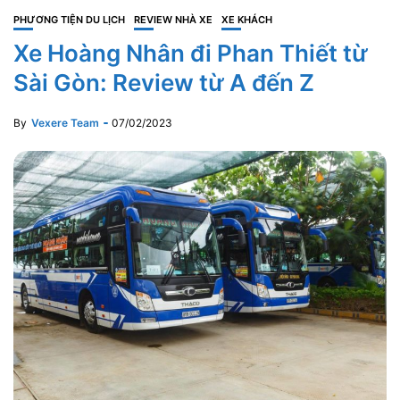
PHƯƠNG TIỆN DU LỊCH
REVIEW NHÀ XE
XE KHÁCH
Xe Hoàng Nhân đi Phan Thiết từ
Sài Gòn: Review từ A đến Z
By
Vexere Team
07/02/2023