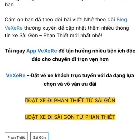
bạn.
Cảm ơn bạn đã theo dõi bài viết! Nhớ theo dõi
Blog
VeXeRe
thường xuyên để cập nhật thêm nhiều thông
tin xe Sài Gòn – Phan Thiết mới nhất nhé!
Tải ngay
App VeXeRe
để tận hưởng nhiều tiện ích độc
đáo cho chuyến đi trọn vẹn hơn
VeXeRe
– Đặt vé xe khách trực tuyến với đa dạng lựa
chọn và vô vàn ưu đãi
ĐẶT XE ĐI PHAN THIẾT TỪ SÀI GÒN
ĐẶT XE ĐI SÀI GÒN TỪ PHAN THIẾT
Phan Thiết
Sài Gòn