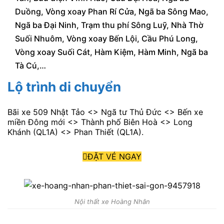
Duồng, Vòng xoay Phan Rí Cửa, Ngã ba Sông Mao,
Ngã ba Đại Ninh, Trạm thu phí Sông Luỹ, Nhà Thờ
Suối Nhuôm, Vòng xoay Bến Lội, Cầu Phú Long,
Vòng xoay Suối Cát, Hàm Kiệm, Hàm Minh, Ngã ba
Tà Cú,…
Lộ trình di chuyển
Bãi xe 509 Nhật Tảo <> Ngã tư Thủ Đức <> Bến xe
miền Đông mới <> Thành phố Biên Hoà <> Long
Khánh (QL1A) <> Phan Thiết (QL1A).
ĐẶT VÉ NGAY
Nội thất xe Hoàng Nhân