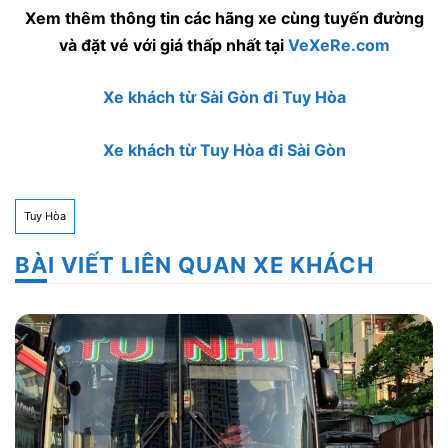
Xem thêm thông tin các hãng xe cùng tuyến đường
và đặt vé với giá thấp nhất tại
VeXeRe.com
Xe khách từ Sài Gòn đi Tuy Hòa
Xe khách từ Tuy Hòa đi Sài Gòn
Tuy Hòa
BÀI VIẾT LIÊN QUAN XE KHÁCH