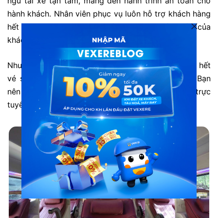
ngũ tài xế tận tâm, mang đến hành trình an toàn cho
hành khách. Nhân viên phục vụ luôn hỗ trợ khách hàng
hết mình, chu đáo, luôn giải đáp các thắc mắc của
khách hàng tận tình.
Nhược điểm: Số lượng khách đi đông nên thường hết
vé sớm vào các ngày cuối tuần hoặc cao điểm. Bạn
nên liên hệ tổng đài 1900888684 hoặc đặt vé trực
tuyến trước để tránh hết vé.