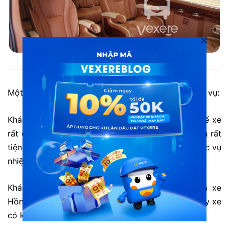
Xe Hồng Vinh đi Vinh từ Hà Nội
Một số đánh giá từ khách hàng đã trải nghiệm dịch vụ:
Khách hàng H. Nguyễn: “Xe chất lượng rất tốt, ghế xe
rất êm ái, mình đi xe tối có hệ thống đèn đọc sách rất
tiện, hệ thống wifi nhanh và ổn định, nhân viên phục vụ
nhiệt tình”
Khách hàng Hồng: “Mình là khách quen của nhà xe
Hồng Vinh, kể từ lần đầu đi đến giờ mình chưa thấy xe
có khuyết điểm nào. Mọi thứ đều rất ok”