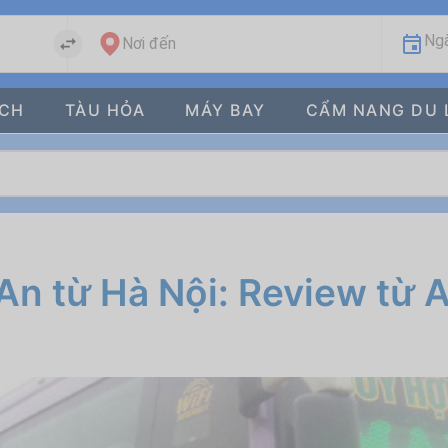
Ngà
Nơi đến
ÁCH
TÀU HỎA
MÁY BAY
CẨM NANG DU 
An từ Hà Nội: Review từ 