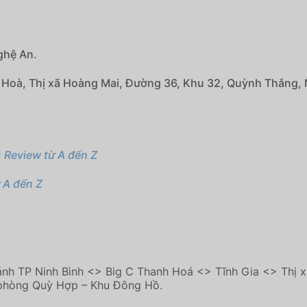
ghệ An.
ái Hoà, Thị xã Hoàng Mai, Đường 36, Khu 32, Quỳnh Thắng,
 Review từ A đến Z
 A đến Z
nh TP Ninh Bình <> Big C Thanh Hoá <> Tĩnh Gia <> Thị
 phòng Quỳ Hợp – Khu Đông Hồ.