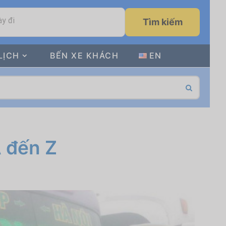
y đi
Tìm kiếm
LỊCH
BẾN XE KHÁCH
EN
A đến Z