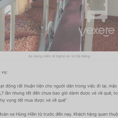
Xe Hùng Hiền đi Nghệ An từ Đà Nẵng
 vụ:
ạt động rất thuận tiện cho người dân trong việc đi lại, mặ
,7 lần nhưng tết đến chưa bao giờ dành được vé về quê, to
 hy vọng tết mua được vé về quê”
oàn xe Hùng Hiền từ trước đến nay. Khách hàng quen thuộ