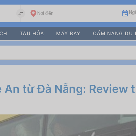
Ngà
Nơi đến
ÁCH
TÀU HỎA
MÁY BAY
CẨM NANG DU 
 An từ Đà Nẵng: Review t