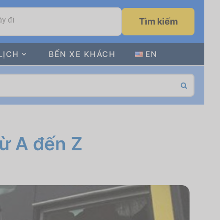
y đi
Tìm kiếm
LỊCH
BẾN XE KHÁCH
EN
ừ A đến Z