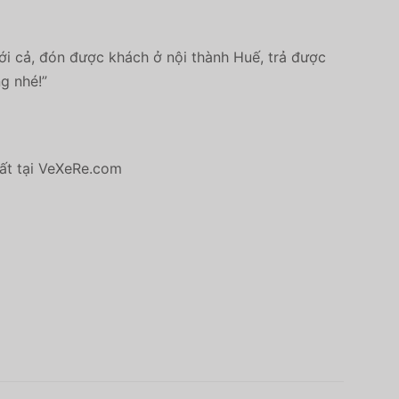
ới cả, đón được khách ở nội thành Huế, trả được
g nhé!”
hất tại VeXeRe.com