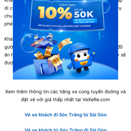
di chuyển vì nhà xe khá thân thương. Xe này phục vụ
chu đáo, đầy đủ tiện nghi, đến nơi tài xế gọi dậy lễ
phép nói chung là ok. Sẽ ủng hộ lâu dài.”
Khách hàng Hoang: “Nhân viện nhà xe phục vụ ok,
gường nằm khá thoải mái, nhưng chạm dừng chân đồ
ăn hơi dở chút, hi vọng những chuyến đi xa như này sẽ
được ăn những đồ ăn ngon và đảm bảo hơn.”
Xem thêm thông tin các hãng xe cùng tuyến đường và
đặt vé với giá thấp nhất tại VeXeRe.com
Vé xe khách đi Sóc Trăng từ Sài Gòn
Vé xe khách từ Sóc Trăng đi Sài Gòn