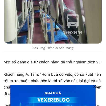
Xe Hưng Thịnh đi Sóc Trăng
Một số đánh giá từ khách hàng đã trải nghiệm dịch vụ:
Khách hàng
A. Tâm:
“
Hôm bữa có việc, có sơ xuất nên
tôi ra xe muộn chút, hên là tài xế vẫn nán lại đợi và có
chút nhắc nhở xíu, hi cảm ơn nhà xe đã cho tôi chuyến
đi an toàn.”
Khách hàng Quân: “Vào du lịch, tôi chon xe Minh Mập