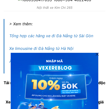
Nội thất xe Kim Chi 265
> Xem thêm:
Tổng hợp các hãng xe đi Đà Nẵng từ Sài Gòn
Xe limousine đi Đà Nẵng từ Hà Nội
Ẩm thực Đà Nẵng – Ăn gì ngon tại Đà Nẵng
Tải ngay
App VeXeRe
để tận hưởng nhiều tiện ích độc
đáo cho chuyến đi trọn vẹn hơn
Xem thêm thông tin vé các hãng xe và đặt vé với giá
thấp nhất tại
VeXeRe