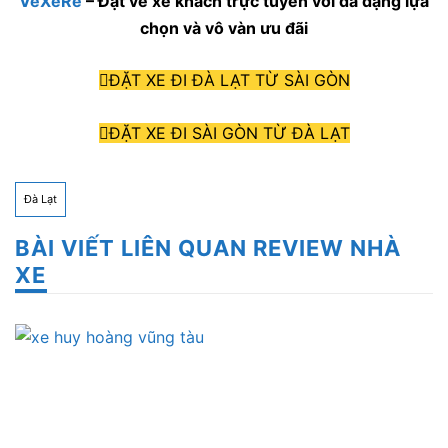
VeXeRe
– Đặt vé xe khách trực tuyến với đa dạng lựa
chọn và vô vàn ưu đãi
ĐẶT XE ĐI ĐÀ LẠT TỪ SÀI GÒN
ĐẶT XE ĐI SÀI GÒN TỪ ĐÀ LẠT
Đà Lạt
BÀI VIẾT LIÊN QUAN REVIEW NHÀ
XE