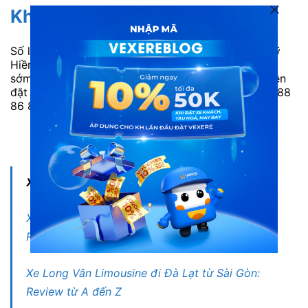
Khuyết điểm
Số lượng khách đi Đà Lạt từ Sài Gòn của nhà xe Mỹ
Hiền (Đà Lạt) khá đông. Nên nhà xe thường hết vé
sớm vào các ngày cuối tuần hoặc cao điểm. Bạn nên
đặt vé trực tuyến trước hoặc liên hệ tổng đài 1900 88
86 84 để được hỗ trợ nhanh nhất.
ĐẶT VÉ NGAY
Xem thêm:
Xe Nguyễn Kim Limousine đi Đà Lạt từ Sài Gòn:
Review từ A đến Z
Xe Long Vân Limousine đi Đà Lạt từ Sài Gòn:
Review từ A đến Z