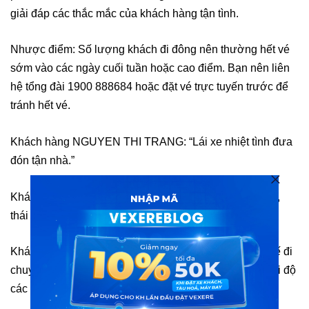
giải đáp các thắc mắc của khách hàng tận tình.
Nhược điểm: Số lượng khách đi đông nên thường hết vé
sớm vào các ngày cuối tuần hoặc cao điểm. Bạn nên liên
hệ tổng đài 1900 888684 hoặc đặt vé trực tuyến trước để
tránh hết vé.
Khách hàng
NGUYEN THI TRANG
: “
Lái xe nhiệt tình đưa
đón tận nhà
.”
Khách hàng
L. Mai
: “
Bạn tài xế trẻ tên Hạnh rất dễ mến,
thái độ phục vụ tốt, chăm sóc khách thân thiện
.”
Khách hàng
N. Tiên
: “
Xe ghế êm massage ngon .Tài xế đi
chuyến 7h tối rất ok, chạy tốt an toàn chiều khách . Thái độ
các nv lịch sự dù xe vắng nhưng vẫn tôn trọng khách
.”