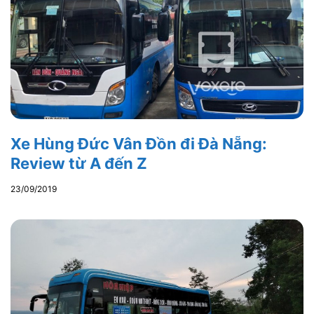
Xe Hùng Đức Vân Đồn đi Đà Nẵng:
Review từ A đến Z
23/09/2019