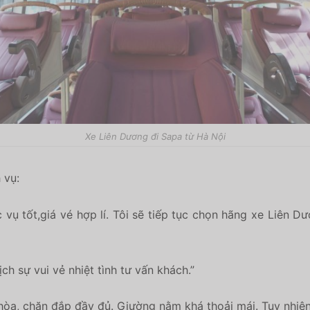
Xe Liên Dương đi Sapa từ Hà Nội
 vụ:
vụ tốt,giá vé hợp lí. Tôi sẽ tiếp tục chọn hãng xe Liên 
ch sự vui vẻ nhiệt tình tư vấn khách.”
òa, chăn đắp đầy đủ. Giường nằm khá thoải mái. Tuy nhiê