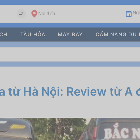
Ngà
Nơi đến
ÁCH
TÀU HỎA
MÁY BAY
CẨM NANG DU 
a từ Hà Nội: Review từ A 