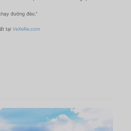
 chạy đường đèo.”
ất tại
VeXeRe.com