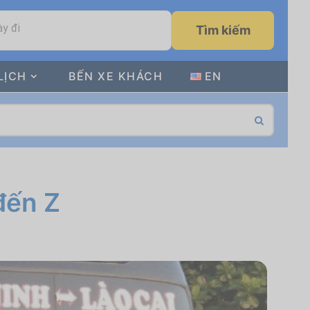
y đi
Tìm kiếm
LỊCH
BẾN XE KHÁCH
EN
đến Z