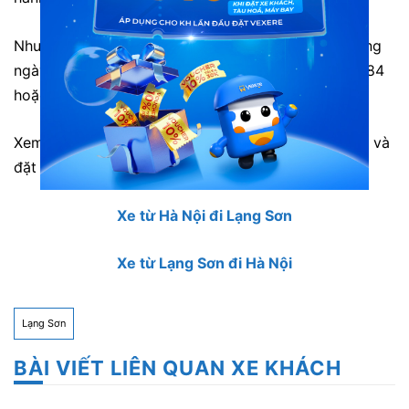
Nhược điểm: Số lượng vé thường hết sớm vào những
ngày cao điểm. Bạn nên liên hệ tổng đài 1900888684
hoặc đặt vé trực tuyến trước để tránh hết vé.
Xem thêm thông tin các hãng xe cùng tuyến đường và
đặt vé với giá thấp nhất tại
VeXeRe.com
:
Xe từ Hà Nội đi Lạng Sơn
Xe từ Lạng Sơn đi Hà Nội
Lạng Sơn
BÀI VIẾT LIÊN QUAN XE KHÁCH