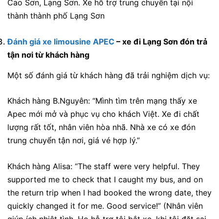
Cao Sơn, Lạng Sơn
. Xe hỗ trợ trung chuyển tại nội
thành thành phố Lạng Sơn
Đánh giá xe limousine APEC
– xe đi Lạng Sơn đón trả
tận nơi từ khách hàng
Một số đánh giá từ khách hàng đã trải nghiệm dịch vụ:
Khách hàng B.Nguyên: “Mình tìm trên mạng thấy xe
Apec mới mở và phục vụ cho khách Việt. Xe đi chất
lượng rất tốt, nhân viên hòa nhã. Nhà xe có xe đón
trung chuyển tận nơi, giá vé hợp lý.”
Khách hàng Alisa: “The staff were very helpful. They
supported me to check that I caught my bus, and on
the return trip when I had booked the wrong date, they
quickly changed it for me. Good service!” (Nhân viên
giúp ích nhiệt tình. Họ hỗ trợ tôi bắt xe, khi tôi đặt sai