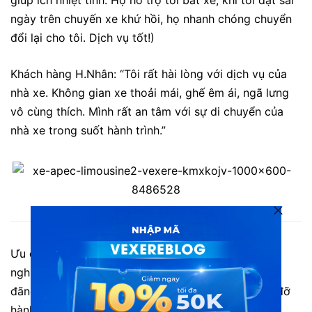
ngày trên chuyến xe khứ hồi, họ nhanh chóng chuyển
đổi lại cho tôi. Dịch vụ tốt!)
Khách hàng H.Nhân: “Tôi rất hài lòng với dịch vụ của
nhà xe. Không gian xe thoải mái, ghế êm ái, ngã lưng
vô cùng thích. Mình rất an tâm với sự di chuyển của
nhà xe trong suốt hành trình.”
Xe limousine APEC – xe đi Lạng Sơn đón trả tận nơi
Ưu điểm:
Ghế massage êm ái, có thể ngả theo độ
nghiêng tùy chỉnh. Không gian xe rộng rãi, thoáng
đãng, sạch sẽ. Nhân viên nhiệt tình, sẵn sàng giúp đỡ
hành khách. Xe đảm bảo lịch trình.