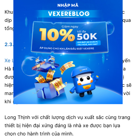
Khuyết điểm: Thường hết vé vào cuối tuần hoặc các
dịp cao điểm. Hành khách nên liên hệ đặt vé trước qua
tổng đài 1900 7075
2.3. Xe Long Thịnh limousine đi Lạng Sơn
Xe Long Thịnh limousine
đang chủ yếu chạy trên tuyến
Hà Nội – Lạng Sơn và ngược lại. Khoang xe 7 ghế da
được thiết kế với chỗ ngồi rộng rãi, và trang thiết bị
hiện đại: hệ thống âm thanh, wifi, nước uống mọi lúc sẽ
mang đến cho khách hàng những trải nghiệm tuyệt vời
khi ngồi trên xe.
Long Thịnh với chất lượng dịch vụ xuất sắc cùng trang
thiết bị hiện đại xứng đáng là nhà xe được bạn lựa
chọn cho hành trình của mình.