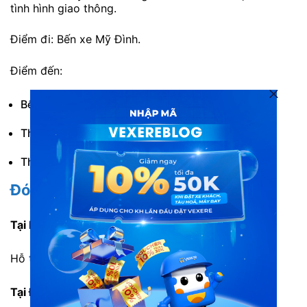
tình hình giao thông.
Điểm đi: Bến xe Mỹ Đình.
Điểm đến:
Bến xe Điện Biên.
Thị trấn Mường Ảng.
Thế giới di động Tuần Giáo.
Đón/trả và trung chuyển
Tại Hà Nội
Hỗ trợ đón/trả tại các điểm dọc lộ trình xe chạy.
Tại Điện Biên