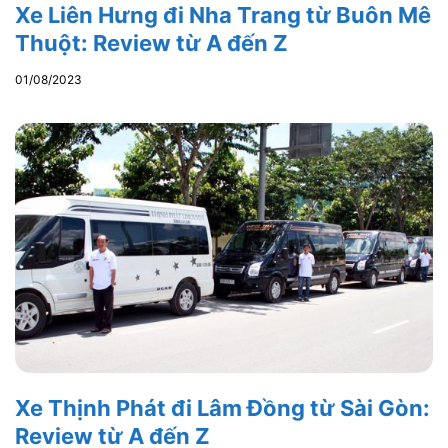
Xe Liên Hưng đi Nha Trang từ Buôn Mê
Thuột: Review từ A đến Z
01/08/2023
Xe Thịnh Phát đi Lâm Đồng từ Sài Gòn:
Review từ A đến Z