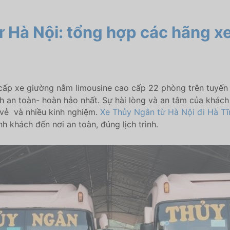
ừ Hà Nội: tổng hợp các hãng x
cấp xe giường nằm limousine cao cấp 22 phòng trên tuyến 
 an toàn- hoàn hảo nhất. Sự hài lòng và an tâm của khách
i vẻ và nhiều kinh nghiệm.
Xe Thủy Ngân từ Hà Nội đi Hà Tĩ
 khách đến nơi an toàn, đúng lịch trình.