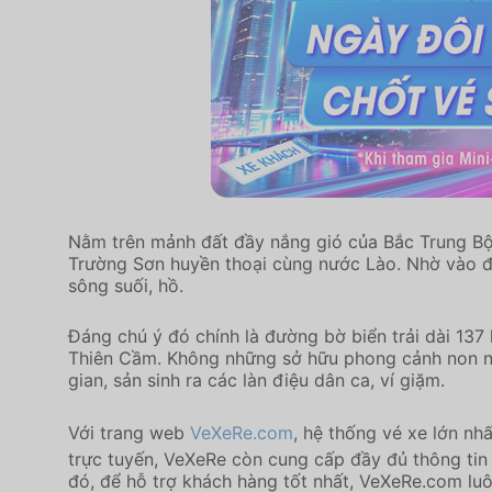
Nằm trên mảnh đất đầy nắng gió của Bắc Trung Bộ 
Trường Sơn huyền thoại cùng nước Lào. Nhờ vào đặ
sông suối, hồ.
Đáng chú ý đó chính là đường bờ biển trải dài 137
Thiên Cầm. Không những sở hữu phong cảnh non nước
gian, sản sinh ra các làn điệu dân ca, ví giặm.
Với trang web
VeXeRe.com
, hệ thống vé xe lớn nh
trực tuyến, VeXeRe còn cung cấp đầy đủ thông tin
đó, để hỗ trợ khách hàng tốt nhất, VeXeRe.com lu