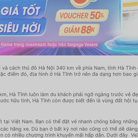
và cách thủ đô Hà Nội 340 km về phía Nam, tỉnh Hà Tĩnh có
c điểm đó, địa hình ở Hà Tĩnh trở nên đa dạng hơn bao giờ
 km, Hà Tĩnh luôn làm du khách phải ngỡ ngàng trước vẻ đẹ
 hữu tình, Hà Tĩnh còn được biết đến là vùng đất hội tụ đị
ất tại Việt Nam. Bạn có thể đặt vé nhanh chóng bằng những 
 các hãng xe. Dù bạn ở bất kỳ nơi nào cũng có thể dễ dà
ôn có nhiều chương trình khuyến mãi hấp dẫn. Dưới đây VeX