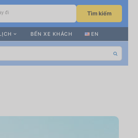
y đi
Tìm kiếm
LỊCH
BẾN XE KHÁCH
EN