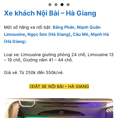
Xe khách Nội Bài – Hà Giang
Một số hãng xe nổi bật:
Bằng Phấn
,
Mạnh Quân
Limousine
,
Ngọc Sơn (Hà Giang)
,
Cầu Mè
,
Mạnh Hà
(Hà Giang
)
.
Loại xe: Limousine giường phòng 24 chỗ, Limousine 13
– 19 chỗ, Giường nằm 41 – 44 chỗ.
Giá vé: Từ 250k đến 550k/vé.
ĐẶT XE NỘI BÀI – HÀ GIANG