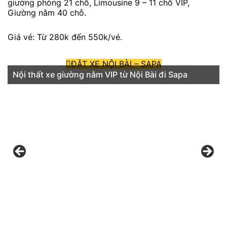
giường phòng 21 chỗ, Limousine 9 – 11 chỗ VIP,
Giường nằm 40 chỗ.
Giá vé: Từ 280k đến 550k/vé.
ĐẶT XE NỘI BÀI – SAPA
Nội thất xe giường nằm VIP từ Nội Bài đi Sapa
Nội thất xe limousine 9 chỗ từ Nội Bài đi Sapa