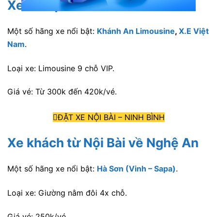
Xe từ Nội Bài về Ninh Bình
Một số hãng xe nổi bật:
Khánh An Limousine
,
X.E Việt
Nam
.
Loại xe: Limousine 9 chỗ VIP.
Giá vé: Từ 300k đến 420k/vé.
ĐẶT XE NỘI BÀI – NINH BÌNH
Xe khách từ Nội Bài về Nghệ An
Một số hãng xe nổi bật:
Hà Sơn (Vinh – Sapa)
.
Loại xe: Giường nằm đôi 4x chỗ.
Giá vé: 250k/vé.