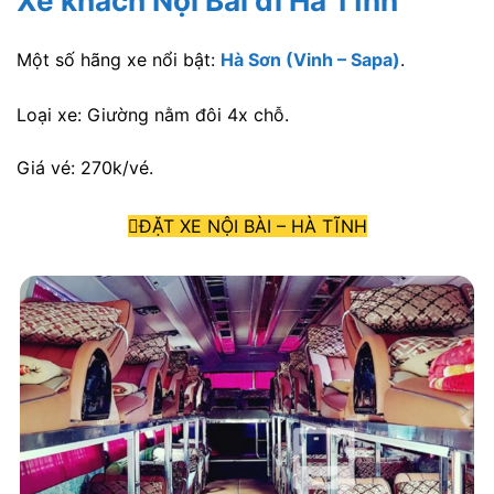
Xe khách Nội Bài đi Hà Tĩnh
Một số hãng xe nổi bật:
Hà Sơn (Vinh – Sapa)
.
Loại xe: Giường nằm đôi 4x chỗ.
Giá vé: 270k/vé.
ĐẶT XE NỘI BÀI – HÀ TĨNH