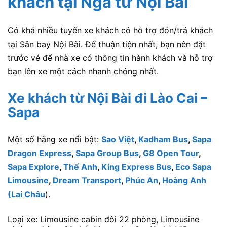
khách tại Ngã tư Nội Bài
Có khá nhiều tuyến xe khách có hỗ trợ đón/trả khách
tại Sân bay Nội Bài. Để thuận tiện nhất, bạn nên đặt
trước vé để nhà xe có thông tin hành khách và hỗ trợ
bạn lên xe một cách nhanh chóng nhất.
Xe khách từ Nội Bài đi Lào Cai –
Sapa
Một số hãng xe nổi bật:
Sao Việt
,
Kadham Bus
,
Sapa
Dragon Express
,
Sapa Group Bus
,
G8 Open Tour
,
Sapa Explore
,
Thế Anh
,
King Express Bus
,
Eco Sapa
Limousine
,
Dream Transport
,
Phúc An
,
Hoàng Anh
(Lai Châu
).
Loại xe: Limousine cabin đôi 22 phòng, Limousine