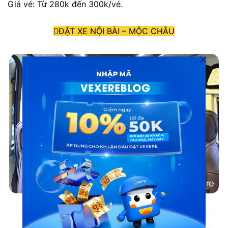
Giá vé: Từ 280k đến 300k/vé.
ĐẶT XE NỘI BÀI – MỘC CHÂU
Nội thất hãng xe limousine 9 chỗ