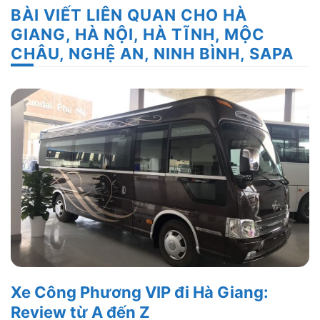
BÀI VIẾT LIÊN QUAN CHO HÀ
GIANG, HÀ NỘI, HÀ TĨNH, MỘC
CHÂU, NGHỆ AN, NINH BÌNH, SAPA
Xe Công Phương VIP đi Hà Giang:
Review từ A đến Z