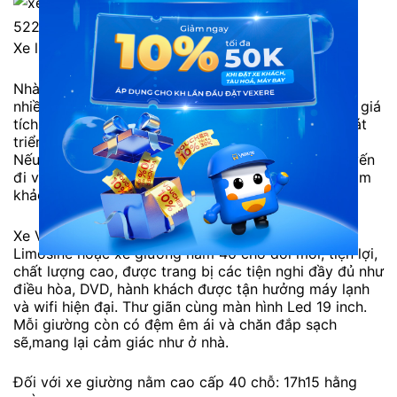
Xe limousine đi Kontum: Xe Phong Phú
Nhà xe limousine đi Kontum Phong Phú luôn được
nhiều hành khách dành cho những lời khen và đánh giá
tích cực. Dù vậy xe vẫn mỗi ngày hoàn thiện và phát
triển không ngừng để phục vụ hành khách tốt nhất.
Nếu đang chọn một người bạn đồng hành cho chuyến
đi về với vùng đất Kontum hiền hòa. Đừng quên tham
khảo nhà xe Phong Phú nhé!
Xe Việt Tân đi Buôn Mê Thuột từ Sài Gòn là loại xe
Limosine hoặc xe giường nằm 40 chỗ đời mới, tiện lợi,
chất lượng cao, được trang bị các tiện nghi đầy đủ như
điều hòa, DVD, hành khách được tận hưởng máy lạnh
và wifi hiện đại. Thư giãn cùng màn hình Led 19 inch.
Mỗi giường còn có đệm êm ái và chăn đắp sạch
sẽ,mang lại cảm giác như ở nhà.
Đối với xe giường nằm cao cấp 40 chỗ: 17h15 hằng