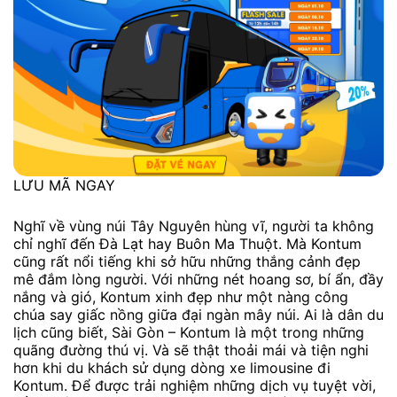
LƯU MÃ NGAY
Nghĩ về vùng núi Tây Nguyên hùng vĩ, người ta không
chỉ nghĩ đến Đà Lạt hay Buôn Ma Thuột. Mà Kontum
cũng rất nổi tiếng khi sở hữu những thắng cảnh đẹp
mê đắm lòng người. Với những nét hoang sơ, bí ẩn, đầy
nắng và gió, Kontum xinh đẹp như một nàng công
chúa say giấc nồng giữa đại ngàn mây núi. Ai là dân du
lịch cũng biết, Sài Gòn – Kontum là một trong những
quãng đường thú vị. Và sẽ thật thoải mái và tiện nghi
hơn khi du khách sử dụng dòng xe limousine đi
Kontum. Để được trải nghiệm những dịch vụ tuyệt vời,