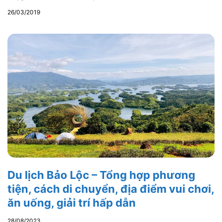
26/03/2019
Du lịch Bảo Lộc – Tổng hợp phương
tiện, cách di chuyển, địa điểm vui chơi,
ăn uống, giải trí hấp dẫn
28/08/2023