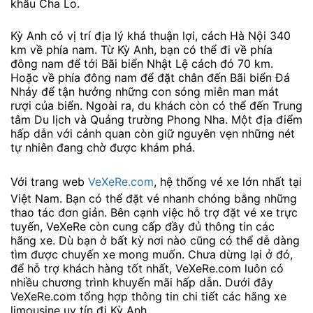
khẩu Cha Lo.
Kỳ Anh có vị trí địa lý khá thuận lợi, cách Hà Nội 340
km về phía nam. Từ Kỳ Anh, bạn có thể đi về phía
đông nam để tới Bãi biển Nhật Lệ cách đó 70 km.
Hoặc về phía đông nam để đặt chân đến Bãi biển Đá
Nhảy để tận hưởng những con sóng miên man mát
rượi của biển. Ngoài ra, du khách còn có thể đến Trung
tâm Du lịch và Quảng trường Phong Nha. Một địa điểm
hấp dẫn với cảnh quan còn giữ nguyên vẹn những nét
tự nhiên đang chờ được khám phá.
Với trang web
VeXeRe.com
, hệ thống vé xe lớn nhất tại
Việt Nam. Bạn có thể đặt vé nhanh chóng bằng những
thao tác đơn giản. Bên cạnh việc hỗ trợ đặt vé xe trực
tuyến, VeXeRe còn cung cấp đầy đủ thông tin các
hãng xe. Dù bạn ở bất kỳ nơi nào cũng có thể dễ dàng
tìm được chuyến xe mong muốn. Chưa dừng lại ở đó,
để hỗ trợ khách hàng tốt nhất, VeXeRe.com luôn có
nhiều chương trình khuyến mãi hấp dẫn. Dưới đây
VeXeRe.com tổng hợp thông tin chi tiết các hãng xe
limousine uy tín đi Kỳ Anh .