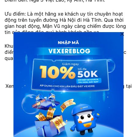
Ưu điểm: Là một hãng xe khách uy tín chuyên hoạt
động trên tuyến đường Hà Nội đi Hà Tĩnh. Qua thời
gian hoạt động, Mận Vũ ngày càng chiếm được lòng
tin của đông đảo quý hành khách gần xa.
Khuyết điểm: Thường hết vé sớm vào các dịp cao
điểm hoặc cuối tuần. Bạn có thể liên hệ đặt vé trước
qua tổng đài 1900888684.
Xem thêm thông tin các hãng xe cùng tuyến đường tại
VeXeRe.com
Xe limousine Hà Nội đi Hà Tĩnh
Xe limousine Hà Tĩnh đi Hà Nội