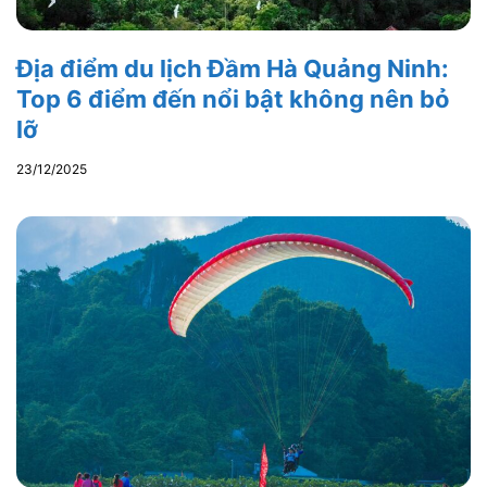
Địa điểm du lịch Đầm Hà Quảng Ninh:
Top 6 điểm đến nổi bật không nên bỏ
lỡ
23/12/2025