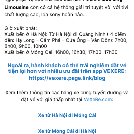
Limousine
còn có cả hệ thống giải trí tuyệt vời với tivi
chất lượng cao, loa sony hoàn hảo…
Giờ xuất phát:
Xuất bến ở Hà Nội: Từ Hà Nội đi Quảng Ninh ( 4 điểm
đến: Hạ Long – Cẩm Phả – Cửa Ông – Vân Đồn): 7h00,
8h00, 9h00, 10h00
Xuất bến ở Móng Cái: 16h00, 16h30, 17h00, 17h30
Ngoài ra, hành khách có thể trải nghiệm đặt vé
tiện lợi hơn với nhiều ưu đãi trên app VEXERE:
https://vexere.page.link/blog
Xem thêm thông tin các hãng xe cùng tuyến đường và
đặt vé với giá thấp nhất tại
VeXeRe.com
:
Xe từ Hà Nội đi Móng Cái
Xe từ Móng Cái đi Hà Nội