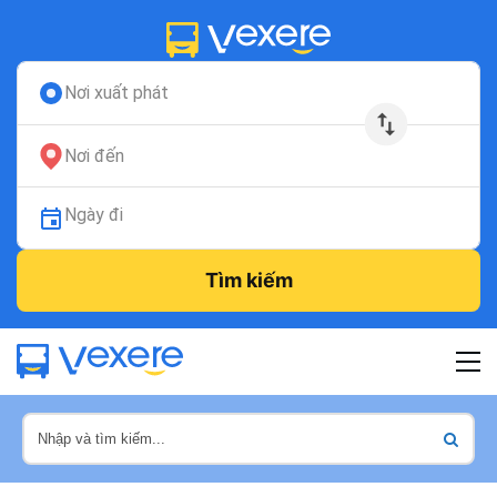
Nơi xuất phát
Nơi đến
Ngày đi
Tìm kiếm