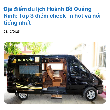
Địa điểm du lịch Hoành Bồ Quảng
Ninh: Top 3 điểm check-in hot và nổi
tiếng nhất
23/12/2025