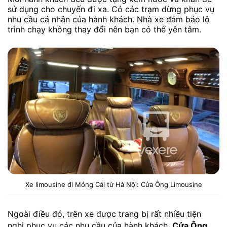
sử dụng cho chuyến đi xa. Có các trạm dừng phục vụ
nhu cầu cá nhân của hành khách. Nhà xe đảm bảo lộ
trình chạy không thay đổi nên bạn có thể yên tâm.
Xe limousine đi Móng Cái từ Hà Nội: Cửa Ông Limousine
Ngoài điều đó, trên xe được trang bị rất nhiều tiện
nghi phục vụ các nhu cầu của hành khách.
Cửa Ông