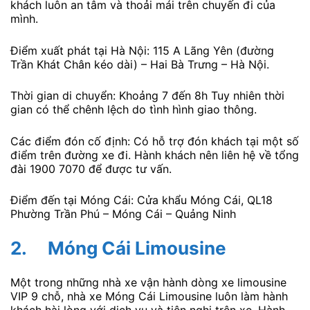
khách luôn an tâm và thoải mái trên chuyến đi của
mình.
Điểm xuất phát tại Hà Nội: 115 A Lãng Yên (đường
Trần Khát Chân kéo dài) – Hai Bà Trưng – Hà Nội.
Thời gian di chuyển: Khoảng 7 đến 8h Tuy nhiên thời
gian có thể chênh lệch do tình hình giao thông.
Các điểm đón cố định: Có hỗ trợ đón khách tại một số
điểm trên đường xe đi. Hành khách nên liên hệ về tổng
đài 1900 7070 để được tư vấn.
Điểm đến tại Móng Cái: Cửa khẩu Móng Cái, QL18
Phường Trần Phú – Móng Cái – Quảng Ninh
2.
Móng Cái Limousine
Một trong những nhà xe vận hành dòng xe limousine
VIP 9 chỗ, nhà xe Móng Cái Limousine luôn làm hành