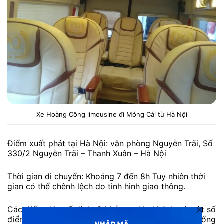
Xe Hoàng Công limousine đi Móng Cái từ Hà Nội
Điểm xuất phát tại Hà Nội: văn phòng Nguyễn Trãi, Số
330/2 Nguyễn Trãi – Thanh Xuân – Hà Nội
Thời gian di chuyển: Khoảng 7 đến 8h Tuy nhiên thời
gian có thể chênh lệch do tình hình giao thông.
Các điểm đón cố định: Có hỗ trợ đón khách tại một số
điểm trên đường xe đi. Hành khách nên liên hệ về tổng