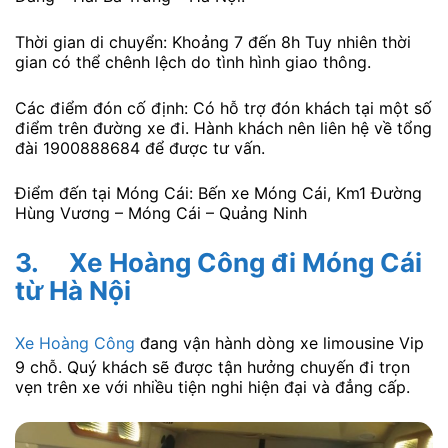
Thời gian di chuyển: Khoảng 7 đến 8h Tuy nhiên thời
gian có thể chênh lệch do tình hình giao thông.
Các điểm đón cố định: Có hỗ trợ đón khách tại một số
điểm trên đường xe đi. Hành khách nên liên hệ về tổng
đài 1900888684 để được tư vấn.
Điểm đến tại Móng Cái: Bến xe Móng Cái, Km1 Đường
Hùng Vương – Móng Cái – Quảng Ninh
3. Xe Hoàng Công đi Móng Cái
từ Hà Nội
Xe Hoàng Công
đang vận hành dòng xe limousine Vip
9 chỗ. Quý khách sẽ được tận hưởng chuyến đi trọn
vẹn trên xe với nhiều tiện nghi hiện đại và đẳng cấp.