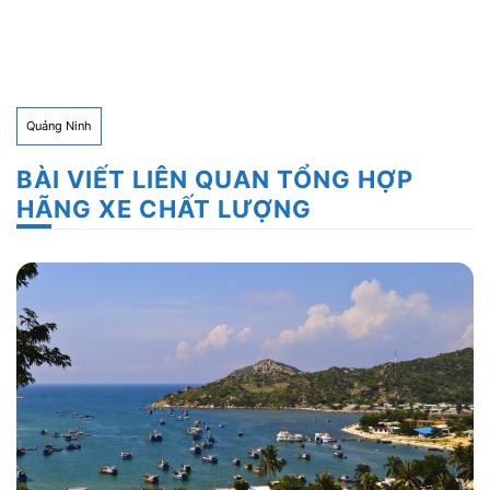
Quảng Ninh
BÀI VIẾT LIÊN QUAN TỔNG HỢP
HÃNG XE CHẤT LƯỢNG