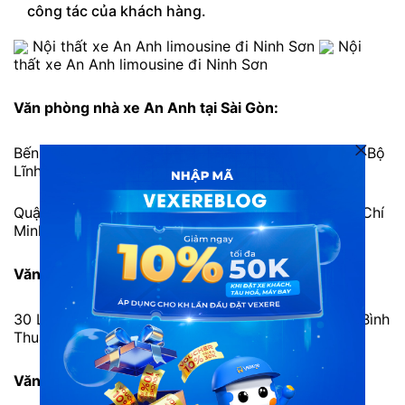
công tác của khách hàng.
Nội thất xe An Anh limousine đi Ninh Sơn
Nội
thất xe An Anh limousine đi Ninh Sơn
Văn phòng nhà xe An Anh tại Sài Gòn:
Bến xe Miền Đông: BXMĐ Quầy vé số 48, 292 Đinh Bộ
Lĩnh, Phường 26, Bình Thạnh, TP. Hồ Chí Minh
Quận 10: 216 Hoà Hảo, Phường 2, Quận 10, TP. Hồ Chí
Minh
Văn phòng nhà xe An Anh tại Bình Thuận:
30 Lê Duẩn, Thị Trấn Liên Hương, Tuy Phong, Tỉnh Bình
Thuận
Văn phòng nhà xe An Anh tại Ninh Thuận