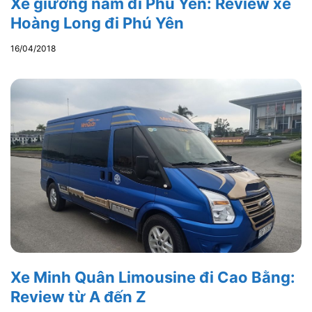
Xe giường nằm đi Phú Yên: Review xe
Hoàng Long đi Phú Yên
16/04/2018
Xe Minh Quân Limousine đi Cao Bằng:
Review từ A đến Z