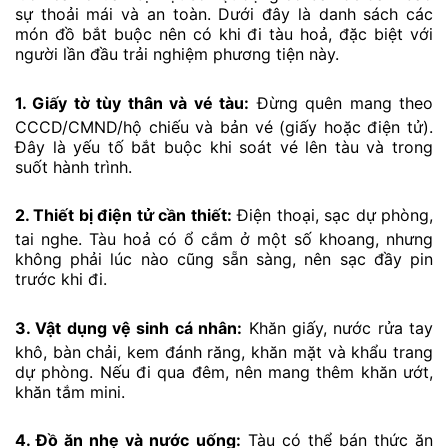
sự thoải mái và an toàn. Dưới đây là danh sách các
món đồ bắt buộc nên có khi đi tàu hoả, đặc biệt với
người lần đầu trải nghiệm phương tiện này.
1. Giấy tờ tùy thân và vé tàu:
Đừng quên mang theo
CCCD/CMND/hộ chiếu và bản vé (giấy hoặc điện tử).
Đây là yếu tố bắt buộc khi soát vé lên tàu và trong
suốt hành trình.
2. Thiết bị điện tử cần thiết:
Điện thoại, sạc dự phòng,
tai nghe. Tàu hoả có ổ cắm ở một số khoang, nhưng
không phải lúc nào cũng sẵn sàng, nên sạc đầy pin
trước khi đi.
3. Vật dụng vệ sinh cá nhân:
Khăn giấy, nước rửa tay
khô, bàn chải, kem đánh răng, khăn mặt và khẩu trang
dự phòng. Nếu đi qua đêm, nên mang thêm khăn ướt,
khăn tắm mini.
4. Đồ ăn nhẹ và nước uống:
Tàu có thể bán thức ăn