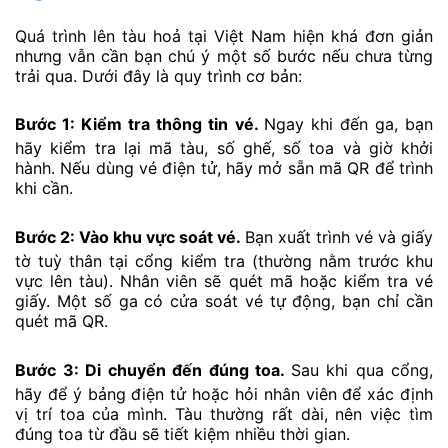
Quá trình lên tàu hoả tại Việt Nam hiện khá đơn giản
nhưng vẫn cần bạn chú ý một số bước nếu chưa từng
trải qua. Dưới đây là quy trình cơ bản:
Bước 1: Kiểm tra thông tin vé.
Ngay khi đến ga, bạn
hãy kiểm tra lại mã tàu, số ghế, số toa và giờ khởi
hành. Nếu dùng vé điện tử, hãy mở sẵn mã QR để trình
khi cần.
Bước 2: Vào khu vực soát vé.
Bạn xuất trình vé và giấy
tờ tuỳ thân tại cổng kiểm tra (thường nằm trước khu
vực lên tàu). Nhân viên sẽ quét mã hoặc kiểm tra vé
giấy. Một số ga có cửa soát vé tự động, bạn chỉ cần
quét mã QR.
Bước 3: Di chuyển đến đúng toa.
Sau khi qua cổng,
hãy để ý bảng điện tử hoặc hỏi nhân viên để xác định
vị trí toa của mình. Tàu thường rất dài, nên việc tìm
đúng toa từ đầu sẽ tiết kiệm nhiều thời gian.