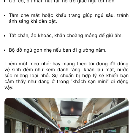
Gối cổ, bịt mắt, nút tai: hỗ trợ giấc ngủ tốt hơn.
Tấm che mắt hoặc khẩu trang giúp ngủ sâu, tránh
ánh sáng khi đèn bật.
Tất chân, áo khoác, khăn choàng mỏng để giữ ấm.
Bộ đồ ngủ gọn nhẹ nếu bạn đi giường nằm.
Thêm một mẹo nhỏ: hãy mang theo túi đựng đồ dùng
vệ sinh đêm như kem đánh răng, khăn lau mặt, nước
súc miệng loại nhỏ. Sự chuẩn bị hợp lý sẽ khiến bạn
cảm thấy như đang ở trong “khách sạn mini” di động
vậy.