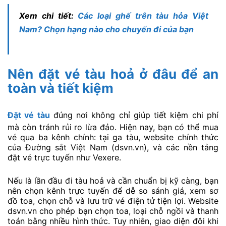
Xem chi tiết:
Các loại ghế trên tàu hỏa Việt
Nam? Chọn hạng nào cho chuyến đi của bạn
Nên đặt vé tàu hoả ở đâu để an
toàn và tiết kiệm
Đặt vé tàu
đúng nơi không chỉ giúp tiết kiệm chi phí
mà còn tránh rủi ro lừa đảo. Hiện nay, bạn có thể mua
vé qua ba kênh chính: tại ga tàu, website chính thức
của Đường sắt Việt Nam (dsvn.vn), và các nền tảng
đặt vé trực tuyến như Vexere.
Nếu là lần đầu đi tàu hoả và cần chuẩn bị kỹ càng, bạn
nên chọn kênh trực tuyến để dễ so sánh giá, xem sơ
đồ toa, chọn chỗ và lưu trữ vé điện tử tiện lợi. Website
dsvn.vn cho phép bạn chọn toa, loại chỗ ngồi và thanh
toán bằng nhiều hình thức. Tuy nhiên, giao diện đôi khi