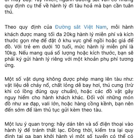
quy định cụ thể về hành lý đi tàu hoả mà bạn cần tuân
thủ.
Theo quy định của
Đường sắt Việt Nam
, mỗi hành
khách được mang tối đa 20kg hành lý miễn phí và kích
thước gọn nhẹ để đặt ở khu vực ghế ngồi hoặc giá để
đồ. Với trẻ em dưới 10 tuổi, mức hành lý miễn phí là
10kg. Nếu mang quá số lượng hoặc kích thước, bạn sẽ
phải ký gửi hành lý riêng với một khoản phụ phí tương
ứng.
Một số vật dụng không được phép mang lên tàu như:
vật liệu dễ cháy nổ, chất lỏng dễ bay hơi, thú cưng (trừ
khi có lồng đúng quy chuẩn), hoặc các đồ vật gây
nguy hiểm cho hành khách khác. Đối với những món
đồ như xe đạp, vali lớn, hoặc hàng cồng kềnh, bạn nên
đến sớm để làm thủ tục gửi kèm theo tàu.
Một lưu ý quan trọng: hãy dán tên và số điện thoại vào
hành lý để tránh thất lạc. Đồng thời, kiểm tra lại quy
định tại ga bạn khởi hành vì một số tuyến có thể có