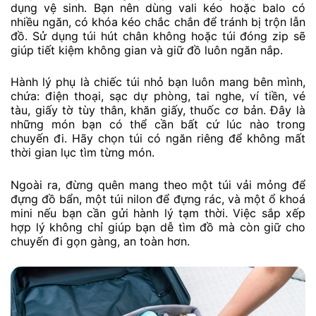
dụng vệ sinh. Bạn nên dùng vali kéo hoặc balo có
nhiều ngăn, có khóa kéo chắc chắn để tránh bị trộn lẫn
đồ. Sử dụng túi hút chân không hoặc túi đóng zip sẽ
giúp tiết kiệm không gian và giữ đồ luôn ngăn nắp.
Hành lý phụ là chiếc túi nhỏ bạn luôn mang bên mình,
chứa: điện thoại, sạc dự phòng, tai nghe, ví tiền, vé
tàu, giấy tờ tùy thân, khăn giấy, thuốc cơ bản. Đây là
những món bạn có thể cần bất cứ lúc nào trong
chuyến đi. Hãy chọn túi có ngăn riêng để không mất
thời gian lục tìm từng món.
Ngoài ra, đừng quên mang theo một túi vải mỏng để
đựng đồ bẩn, một túi nilon để đựng rác, và một ổ khoá
mini nếu bạn cần gửi hành lý tạm thời. Việc sắp xếp
hợp lý không chỉ giúp bạn dễ tìm đồ mà còn giữ cho
chuyến đi gọn gàng, an toàn hơn.