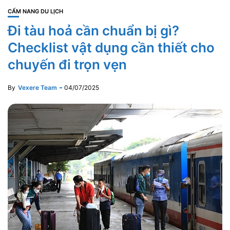
CẨM NANG DU LỊCH
Đi tàu hoả cần chuẩn bị gì?
Checklist vật dụng cần thiết cho
chuyến đi trọn vẹn
By
Vexere Team
04/07/2025