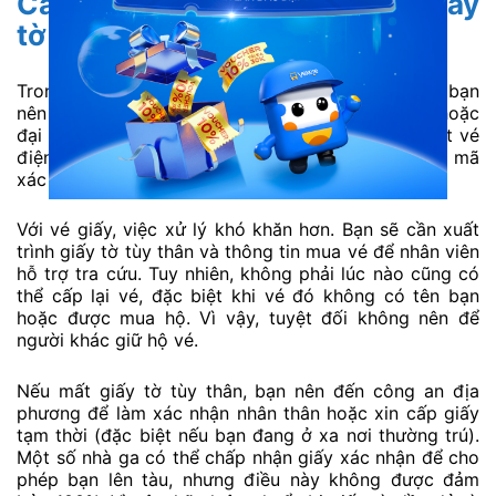
Cách xử lý khi mất vé hoặc giấy
tờ tùy thân
Trong trường hợp mất vé tàu hoả, điều đầu tiên bạn
nên làm là liên hệ ngay với nơi đặt vé (website hoặc
đại lý) để kiểm tra lại mã đặt chỗ. Nếu bạn đã đặt vé
điện tử, chỉ cần cung cấp đúng số điện thoại và mã
xác nhận là có thể tra lại thông tin và in lại.
Với vé giấy, việc xử lý khó khăn hơn. Bạn sẽ cần xuất
trình giấy tờ tùy thân và thông tin mua vé để nhân viên
hỗ trợ tra cứu. Tuy nhiên, không phải lúc nào cũng có
thể cấp lại vé, đặc biệt khi vé đó không có tên bạn
hoặc được mua hộ. Vì vậy, tuyệt đối không nên để
người khác giữ hộ vé.
Nếu mất giấy tờ tùy thân, bạn nên đến công an địa
phương để làm xác nhận nhân thân hoặc xin cấp giấy
tạm thời (đặc biệt nếu bạn đang ở xa nơi thường trú).
Một số nhà ga có thể chấp nhận giấy xác nhận để cho
phép bạn lên tàu, nhưng điều này không được đảm