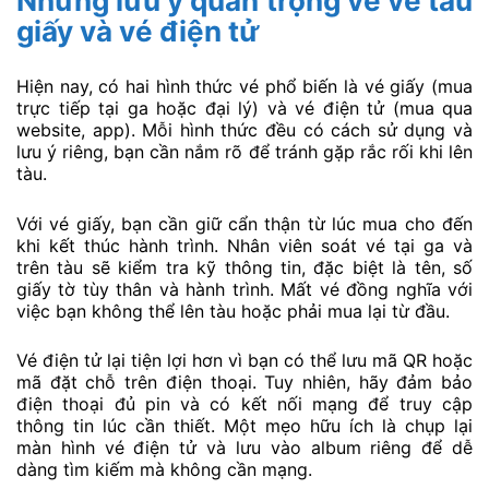
Những lưu ý quan trọng về vé tàu
giấy và vé điện tử
Hiện nay, có hai hình thức vé phổ biến là vé giấy (mua
trực tiếp tại ga hoặc đại lý) và vé điện tử (mua qua
website, app). Mỗi hình thức đều có cách sử dụng và
lưu ý riêng, bạn cần nắm rõ để tránh gặp rắc rối khi lên
tàu.
Với vé giấy, bạn cần giữ cẩn thận từ lúc mua cho đến
khi kết thúc hành trình. Nhân viên soát vé tại ga và
trên tàu sẽ kiểm tra kỹ thông tin, đặc biệt là tên, số
giấy tờ tùy thân và hành trình. Mất vé đồng nghĩa với
việc bạn không thể lên tàu hoặc phải mua lại từ đầu.
Vé điện tử lại tiện lợi hơn vì bạn có thể lưu mã QR hoặc
mã đặt chỗ trên điện thoại. Tuy nhiên, hãy đảm bảo
điện thoại đủ pin và có kết nối mạng để truy cập
thông tin lúc cần thiết. Một mẹo hữu ích là chụp lại
màn hình vé điện tử và lưu vào album riêng để dễ
dàng tìm kiếm mà không cần mạng.