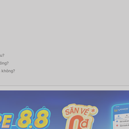
âu?
hông?
h không?