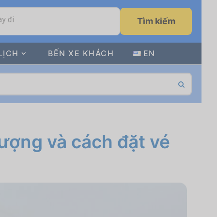
y đi
Tìm kiếm
LỊCH
BẾN XE KHÁCH
EN
lượng và cách đặt vé