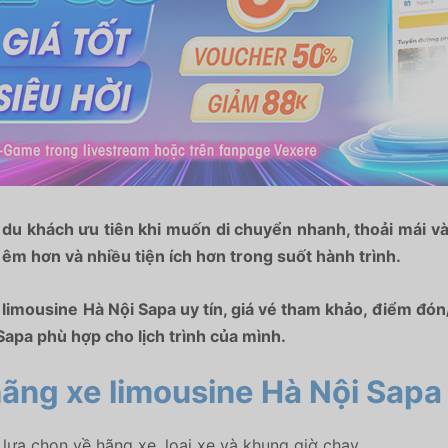
du khách ưu tiên khi muốn di chuyển nhanh, thoải mái và 
m hơn và nhiều tiện ích hơn trong suốt hành trình.
 limousine Hà Nội Sapa uy tín, giá vé tham khảo, điểm đón
apa phù hợp cho lịch trình của mình.
ãng xe limousine Hà Nội Sapa
lựa chọn về hãng xe, loại xe và khung giờ chạy.