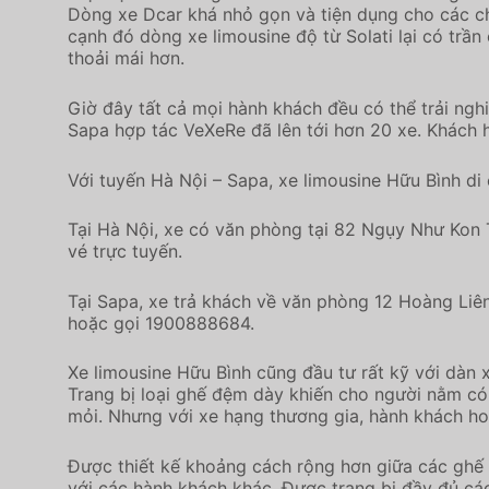
Dòng xe Dcar khá nhỏ gọn và tiện dụng cho các ch
cạnh đó dòng xe limousine độ từ Solati lại có trầ
thoải mái hơn.
Giờ đây tất cả mọi hành khách đều có thể trải ngh
Sapa hợp tác VeXeRe đã lên tới hơn 20 xe. Khách h
Với tuyến Hà Nội – Sapa, xe limousine Hữu Bình di
Tại Hà Nội, xe có văn phòng tại 82 Ngụy Như Kon 
vé trực tuyến.
Tại Sapa, xe trả khách về văn phòng 12 Hoàng Liên
hoặc gọi 1900888684.
Xe limousine Hữu Bình cũng đầu tư rất kỹ với dàn x
Trang bị loại ghế đệm dày khiến cho người nằm có 
mỏi. Nhưng với xe hạng thương gia, hành khách hoà
Được thiết kế khoảng cách rộng hơn giữa các ghế n
với các hành khách khác. Được trang bị đầy đủ các