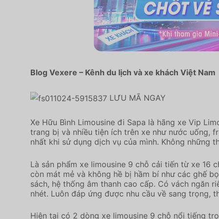
Blog Vexere – Kênh du lịch và xe khách Việt Nam
LƯU MÃ NGAY
Xe Hữu Bình Limousine đi Sapa là hãng xe Vip Lim
trang bị và nhiều tiện ích trên xe như nước uống,
nhất khi sử dụng dịch vụ của mình. Không những th
Là sản phẩm xe limousine 9 chỗ cải tiến từ xe 16 
còn mát mẻ và không hề bị hầm bí như các ghế bọc 
sách, hệ thống âm thanh cao cấp. Có vách ngăn riê
nhét. Luôn đáp ứng được nhu cầu về sang trọng, tho
Hiện tại có 2 dòng xe limousine 9 chỗ nổi tiếng tro