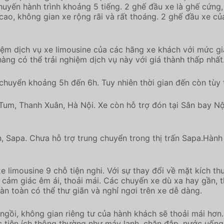
uyến hành trình khoảng 5 tiếng. 2 ghế đầu xe là ghế cứng,
n cao, không gian xe rộng rãi và rất thoáng. 2 ghế đầu xe c
iệm dịch vụ xe limousine của các hãng xe khách với mức giá
àng có thể trải nghiệm dịch vụ này với giá thành thấp nhất
 chuyển khoảng 5h đến 6h. Tuy nhiên thời gian đến còn tùy 
Tum, Thanh Xuân, Hà Nội. Xe còn hỗ trợ đón tại Sân bay Nộ
, Sapa. Chưa hỗ trợ trung chuyển trong thị trấn Sapa.Hành 
e limousine 9 chỗ tiện nghi. Với sự thay đổi về mặt kích t
cảm giác êm ái, thoải mái. Các chuyến xe dù xa hay gần, t
n toàn có thể thư giãn và nghỉ ngơi trên xe dễ dàng.
gồi, không gian riêng tư của hành khách sẽ thoải mái hơn
 tiện ích thông thường như máy lạnh, chăn đắp, nước uống.