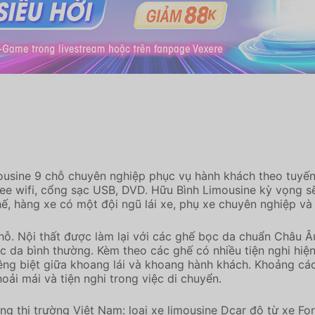
ousine 9 chỗ chuyên nghiệp phục vụ hành khách theo tuyế
 free wifi, cổng sạc USB, DVD. Hữu Bình Limousine kỳ vọng 
ế, hàng xe có một đội ngũ lái xe, phụ xe chuyên nghiệp và
chỗ. Nội thất được làm lại với các ghế bọc da chuẩn Châu Â
da bình thường. Kèm theo các ghế có nhiều tiện nghi hiện đ
ng biệt giữa khoang lái và khoang hành khách. Khoảng các
ải mái và tiện nghi trong việc di chuyển.
ng thị trường Việt Nam: loại xe limousine Dcar độ từ xe For