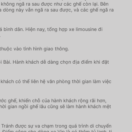
 không ngã ra sau được như các ghế còn lại. Bên
ủa dòng này vẫn ngã ra sau được, và các ghế ngã ra
 bình dân. Hiện nay, tổng hợp xe limousine đi
.
thuộc vào tình hình giao thông.
i Bài. Hành khách dễ dàng chọn địa điểm khi đặt
khách có thể liên hệ văn phòng thời gian làm việc
hước ghế, khiến chỗ của hành khách rộng rãi hơn,
hời gian ngồi ghế lâu cũng sẽ làm hành khách mệt
. Tránh được sự va chạm trong quá trình di chuyển
 Điểm cộng cho dòng xe Vip là có thêm tủ lạnh, ti