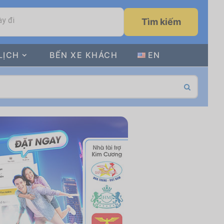
y đi
Tìm kiếm
LỊCH
BẾN XE KHÁCH
EN