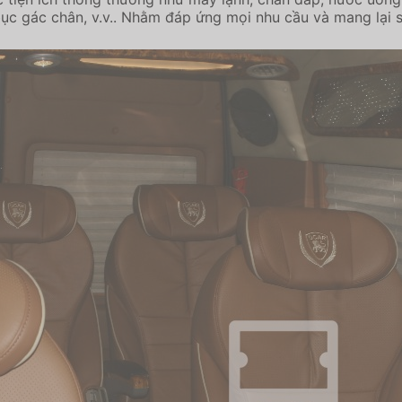
 bục gác chân, v.v.. Nhằm đáp ứng mọi nhu cầu và mang lại 