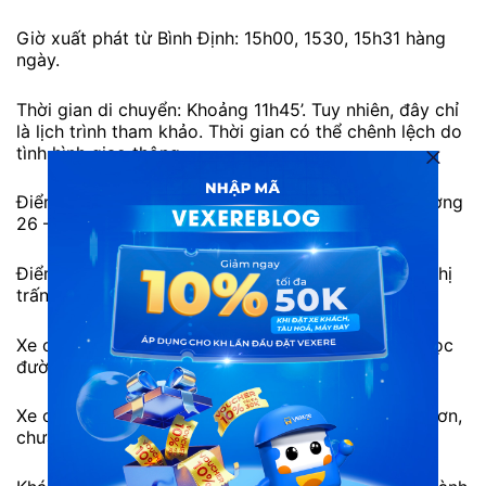
Giờ xuất phát từ Bình Định: 15h00, 1530, 15h31 hàng
ngày.
Thời gian di chuyển: Khoảng 11h45’. Tuy nhiên, đây chỉ
là lịch trình tham khảo. Thời gian có thể chênh lệch do
tình hình giao thông.
Điểm đi: Bến xe Miền Đông, 292 Đinh Bộ Lĩnh, Phường
26 – Bình Thạnh – Hồ Chí Minh.
Điểm đến: Văn phòng Tây Sơn – 20B Nguyễn Huệ, thị
trấn Phú Phong, Tây Sơn, Bình Định.
Xe chưa hỗ trợ trung chuyển tại Sài Gòn, chỉ đón dọc
đường xe chạy.
Xe chỉ trả được ở bến xe Vĩnh Thạnh, Big C Quy Nhơn,
chưa hỗ trợ trung chuyển tận nơi.