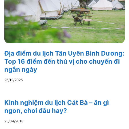
Địa điểm du lịch Tân Uyên Bình Dương:
Top 16 điểm đến thú vị cho chuyến đi
ngắn ngày
26/12/2025
Kinh nghiệm du lịch Cát Bà – ăn gì
ngon, chơi đâu hay?
25/04/2018