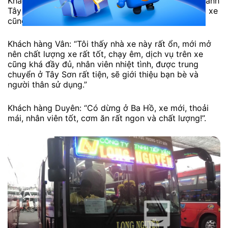
Khách hàng H. Yến: “Xe mới, có trung chuyển nội thành
Tây Sơn rất tiện lợi, giá vé cũng hợp lý, dịch vụ trên xe
cũng khá ok, đúng giờ, sẽ tiếp tục ủng hộ.”
Khách hàng Vân: “Tôi thấy nhà xe này rất ổn, mới mở
nên chất lượng xe rất tốt, chạy êm, dịch vụ trên xe
cũng khá đầy đủ, nhân viên nhiệt tình, được trung
chuyển ở Tây Sơn rất tiện, sẽ giới thiệu bạn bè và
người thân sử dụng.”
Khách hàng Duyên: “Có dừng ở Ba Hồ, xe mới, thoải
mái, nhân viên tốt, cơm ăn rất ngon và chất lượng!”.