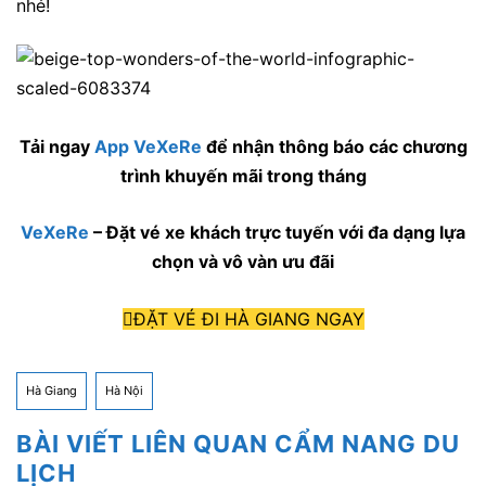
nhé!
Tải ngay
App VeXeRe
để nhận thông báo các chương
trình khuyến mãi trong tháng
VeXeRe
– Đặt vé xe khách trực tuyến với đa dạng lựa
chọn và vô vàn ưu đãi
ĐẶT VÉ ĐI HÀ GIANG NGAY
Hà Giang
Hà Nội
BÀI VIẾT LIÊN QUAN CẨM NANG DU
LỊCH