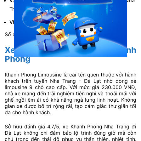
Văn phòng Nha Trang: Venti Coffee, 86 Tố Hữu, Nha
Trang, Khánh Hòa.
Văn phòng Đà Lạt: 79 Trần Lê, Đà Lạt, Lâm Đồng.
Số điện thoại đặt vé: 1900 88 86 84.
Xe Nha Trang đi Đà Lạt Khanh
Phong
Khanh Phong Limousine là cái tên quen thuộc với hành
khách trên tuyến Nha Trang – Đà Lạt nhờ dòng xe
limousine 9 chỗ cao cấp. Với mức giá 230.000 VNĐ,
nhà xe mang đến trải nghiệm tiện nghi và thoải mái với
ghế ngồi êm ái có khả năng ngả lưng linh hoạt. Không
gian xe được bố trí rộng rãi, tạo cảm giác thư giãn tối
đa cho hành khách.
Sở hữu đánh giá 4.7/5, xe Khanh Phong Nha Trang đi
Đà Lạt không chỉ đảm bảo lộ trình đúng giờ mà còn
chú trọng đến thái độ phục vụ thân thiện, nhiệt tình.