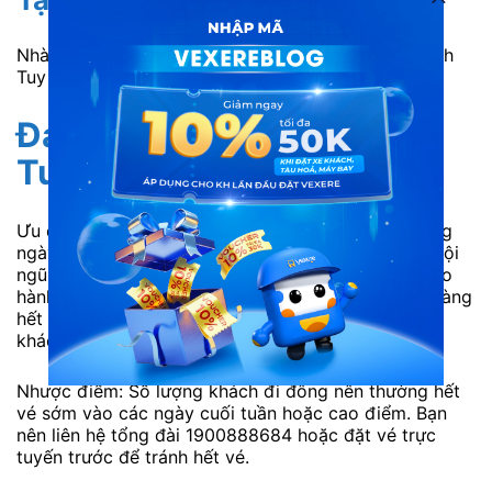
Nhà xe hỗ trợ trung chuyển miễn phí trong nội thành
Tuy Hòa.
Đánh giá xe Năm Rùm đi
Tuy Hòa từ khách hàng
Ưu điểm: Xe xuất phát đúng khung giờ cố định hằng
ngày. Cơ sở vật chất trên xe luôn được đảm bảo. Đội
ngũ tài xế tận tâm, mang đến hành trình an toàn cho
hành khách. Nhân viên phục vụ luôn hỗ trợ khách hàng
hết mình, chu đáo, luôn giải đáp các thắc mắc của
khách hàng tận tình.
Nhược điểm: Số lượng khách đi đông nên thường hết
vé sớm vào các ngày cuối tuần hoặc cao điểm. Bạn
nên liên hệ tổng đài 1900888684 hoặc đặt vé trực
tuyến trước để tránh hết vé.